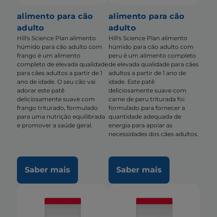
alimento para cão
alimento para cão
adulto
adulto
Hill's Science Plan alimento
Hill's Science Plan alimento
húmido para cão adulto com
húmido para cão adulto com
frango é um alimento
peru é um alimento completo
completo de elevada qualidade
de elevada qualidade para cães
para cães adultos a partir de 1
adultos a partir de 1 ano de
ano de idade. O seu cão vai
idade. Este patê
adorar este patê
deliciosamente suave com
deliciosamente suave com
carne de peru triturada foi
frango triturado, formulado
formulado para fornecer a
para uma nutrição equilibrada
quantidade adequada de
e promover a saúde geral.
energia para apoiar as
necessidades dos cães adultos.
Saber mais
Saber mais