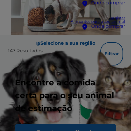
Onde comprar
Registar
Alimentos para o seu animal
Onde comprar
Selecione a sua região
147
Resultados
Filtrar
Encontre a comida
certa para o seu animal
de estimação