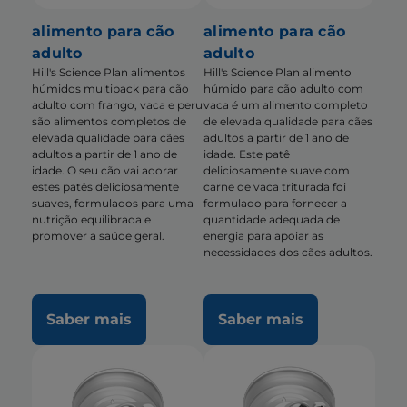
alimento para cão
alimento para cão
adulto
adulto
Hill's Science Plan alimentos
Hill's Science Plan alimento
húmidos multipack para cão
húmido para cão adulto com
adulto com frango, vaca e peru
vaca é um alimento completo
são alimentos completos de
de elevada qualidade para cães
elevada qualidade para cães
adultos a partir de 1 ano de
adultos a partir de 1 ano de
idade. Este patê
idade. O seu cão vai adorar
deliciosamente suave com
estes patês deliciosamente
carne de vaca triturada foi
suaves, formulados para uma
formulado para fornecer a
nutrição equilibrada e
quantidade adequada de
promover a saúde geral.
energia para apoiar as
necessidades dos cães adultos.
Saber mais
Saber mais