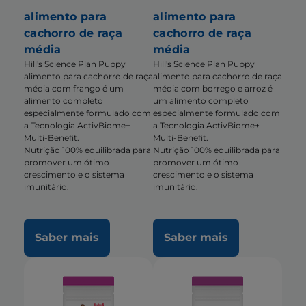
alimento para
alimento para
cachorro de raça
cachorro de raça
média
média
Hill's Science Plan Puppy
Hill's Science Plan Puppy
alimento para cachorro de raça
alimento para cachorro de raça
média com frango é um
média com borrego e arroz é
alimento completo
um alimento completo
especialmente formulado com
especialmente formulado com
a Tecnologia ActivBiome+
a Tecnologia ActivBiome+
Multi-Benefit.
Multi-Benefit.
Nutrição 100% equilibrada para
Nutrição 100% equilibrada para
promover um ótimo
promover um ótimo
crescimento e o sistema
crescimento e o sistema
imunitário.
imunitário.
Saber mais
Saber mais