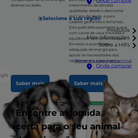
Onde comprar
doença ou lesão.
crescimento de elevada
qualidade, desde o desmame
até 1 ano de idade, e para
Selecione a sua região
cadelas gestantes e lactantes.
Este patê deliciosamente suave
Produtos
com carne de vaca triturada é
Mais informações
equilibrado com precisão para
fornecer a quantidade
Sobre a Hill's
adequada de energia para
apoiar as necessidades dos
cachorros em crescimento.
Alimentos para o seu animal
Onde comprar
ggle
Saber mais
Saber mais
Encontre a comida
certa para o seu animal