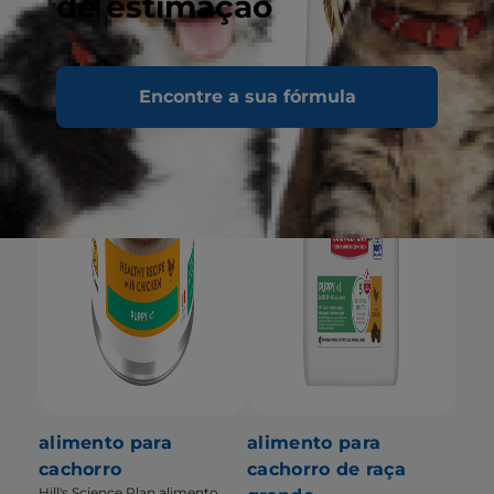
de estimação
Encontre a sua fórmula
alimento para
alimento para
cachorro
cachorro de raça
Hill's Science Plan alimento