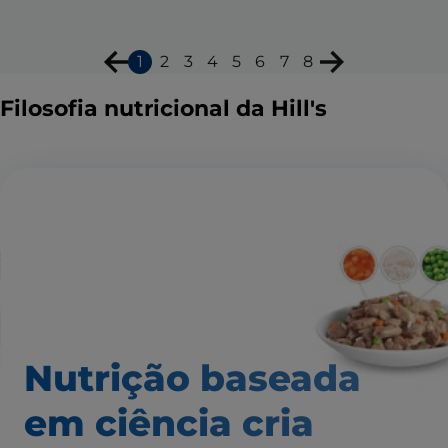
1
2
3
4
5
6
7
8
Filosofia nutricional da Hill's
Nutrição baseada
em ciência
cria