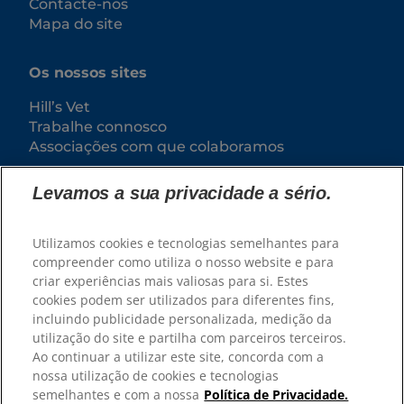
Contacte-nos
Mapa do site
Os nossos sites
Hill’s Vet
Trabalhe connosco
Associações com que colaboramos
Levamos a sua privacidade a sério.
Utilizamos cookies e tecnologias semelhantes para
compreender como utiliza o nosso website e para
criar experiências mais valiosas para si. Estes
cookies podem ser utilizados para diferentes fins,
incluindo publicidade personalizada, medição da
utilização do site e partilha com parceiros terceiros.
© 2025 Hill's Pet Nutrition, Inc.
Ao continuar a utilizar este site, concorda com a
Exceto indicação específica em contrário, a
nossa utilização de cookies e tecnologias
utilização do símbolo de marca comercial "™" neste
site designa as marcas comerciais que são
semelhantes e com a nossa
Política de Privacidade.
propriedade da Hill's Pet Nutrition, Inc. A sua