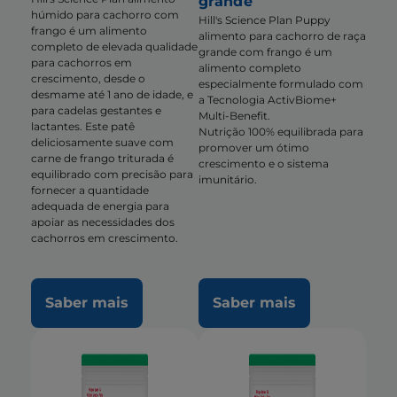
grande
húmido para cachorro com
Hill's Science Plan Puppy
frango é um alimento
alimento para cachorro de raça
completo de elevada qualidade
grande com frango é um
para cachorros em
alimento completo
crescimento, desde o
especialmente formulado com
desmame até 1 ano de idade, e
a Tecnologia ActivBiome+
para cadelas gestantes e
Multi-Benefit.
lactantes. Este patê
Nutrição 100% equilibrada para
deliciosamente suave com
promover um ótimo
carne de frango triturada é
crescimento e o sistema
equilibrado com precisão para
imunitário.
fornecer a quantidade
adequada de energia para
apoiar as necessidades dos
cachorros em crescimento.
Saber mais
Saber mais