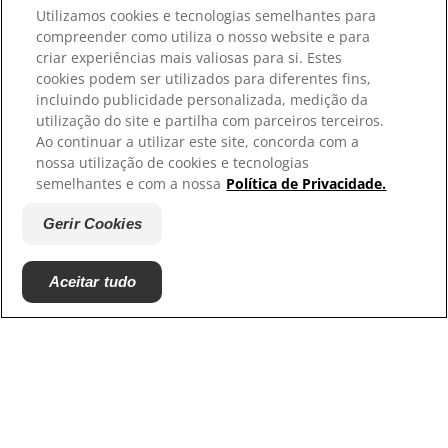
Utilizamos cookies e tecnologias semelhantes para
compreender como utiliza o nosso website e para
criar experiências mais valiosas para si. Estes
cookies podem ser utilizados para diferentes fins,
incluindo publicidade personalizada, medição da
utilização do site e partilha com parceiros terceiros.
Ao continuar a utilizar este site, concorda com a
nossa utilização de cookies e tecnologias
semelhantes e com a nossa
Política de Privacidade.
Como o stress pode afetar a saúde física
Gerir Cookies
do seu cão?
A vida de um cão nem sempre é livre de stress. Os
Aceitar tudo
fatores de stress podem desempenhar um papel
importante na saúde digestiva e geral do seu cão.
Saiba mais com a Hill's Pet Nutrition.