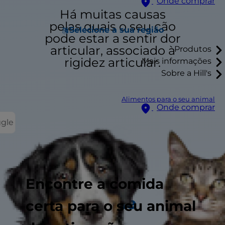
Onde comprar
Há muitas causas
pelas quais o seu cão
Selecione a sua região
pode estar a sentir dor
articular, associado à
Produtos
rigidez articular.
Mais informações
Sobre a Hill's
Alimentos para o seu animal
Onde comprar
ggle
Encontre a comida
Idade
certa para o seu animal