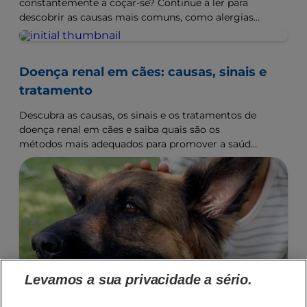
constantemente a coçar-se? Continue a ler para
descobrir as causas mais comuns, como alergias
ou parasitas, e saiba como pode ajudar o seu cão.
Doença renal em cães: causas, sinais e
tratamento
Descubra as causas, os sinais e os tratamentos de
doença renal em cães e saiba quais são os
métodos mais adequados para promover a saúde
renal do seu cão. Saiba mais com a Hill's Pet
Nutrition.
Levamos a sua privacidade a sério.