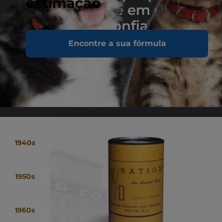
estimação
ver, sentir e em que
pode confiar.
Encontre a sua fórmula
1940s
1950s
1960s