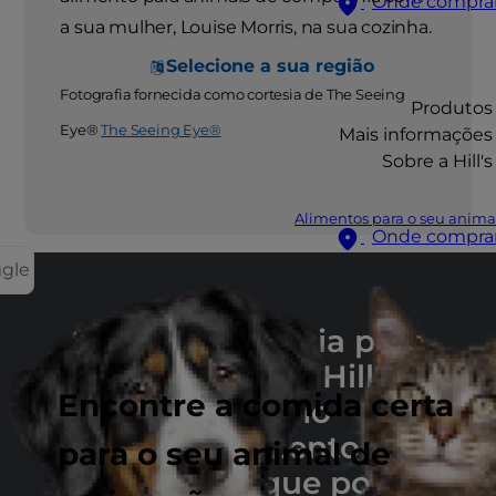
Onde compra
a sua mulher, Louise Morris, na sua cozinha.
Selecione a sua região
Fotografia fornecida como cortesia de The Seeing
Produtos
Eye®
The Seeing Eye®
Mais informações
Sobre a Hill's
Alimentos para o seu anima
Onde compra
ggle
Siga a cronologia para
saber como a Hill's
Encontre a comida certa
evoluiu no
desenvolvimento de
para o seu animal de
diferenças que pode