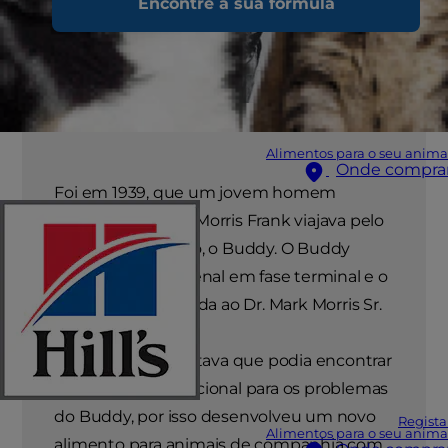
Encontre a sua fórmula
Alimentos para o seu anima
Onde compra
Foi em 1939, que um jovem homem
invisual chamado Morris Frank viajava pelo
país com o seu cão, o Buddy. O Buddy
sofria de doença renal em fase terminal e o
Sr. Frank pediu ajuda ao Dr. Mark Morris Sr.
O Dr. Morris acreditava que podia encontrar
uma solução nutricional para os problemas
do Buddy, por isso desenvolveu um novo
Regista
Alimentos para o seu anima
alimento para animais de companhia com