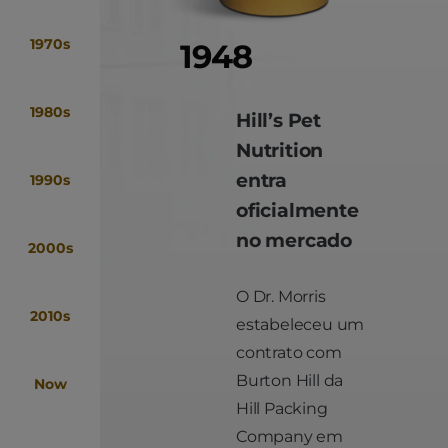
1970s
1948
1980s
Hill’s Pet
Nutrition
entra
1990s
oficialmente
no mercado
2000s
O Dr. Morris
2010s
estabeleceu um
contrato com
Burton Hill da
Now
Hill Packing
Company em