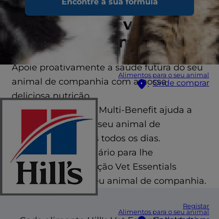
proporcionar a melhor
Encontre a sua fórmula
qualidade de vida ao
seu melhor amigo
Apoie proativamente a saúde futura do seu
Alimentos para o seu animal
animal de companhia com a nossa
Onde comprar
deliciosa nutrição.
Hill's Vet Essentials Multi-Benefit ajuda a
manter a saúde do seu animal de
companhia simples todos os dias.
Peça ao seu veterinário para lhe
recomendar a nutrição Vet Essentials
adequada para o seu animal de companhia.
Registar
Alimentos para o seu animal