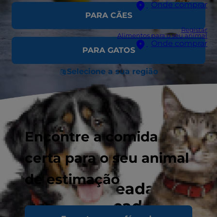
Onde comprar
PARA CÃES
Registar
Alimentos para o seu animal
Onde comprar
PARA GATOS
Selecione a sua região
Encontre a comida
certa para o seu animal
de estimação
Nutrição baseada em
ciência avançada para