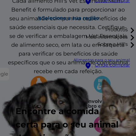
Cada alimento Hill's Vet Essentials Multi-
Onde comprar
Benefit é formulado para proporcionar ao
seu animal de companhia os benefícios de
Selecione a sua região
saúde essenciais que necessita. Certifique-
Produtos
se de verificar a embalagem Vet Essentials
Mais informações
Sobre a Hill's
de alimento seco, em lata ou em saqueta
para verificar os benefícios de saúde
Alimentos para o seu animal
específicos que o seu animal de companhia
Onde comprar
recebe em cada refeição.
ggle
Apoio ósseo e
Desenvolvimento do
articular
cérebro e dos olhos
Encontre a comida
certa para o seu animal