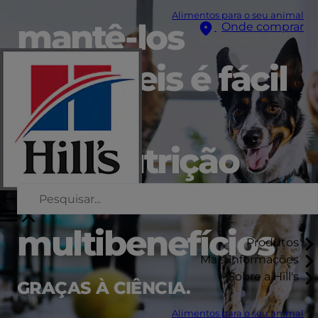
Alimentos para o seu animal
mantê-los
Onde comprar
saudáveis é fácil
com
uma nutrição
com
multibenefícios
Produtos
Mais informações
Sobre a Hill's
GRAÇAS À CIÊNCIA.
Alimentos para o seu animal