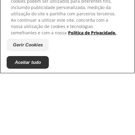
cookies podem ser utilizados para diferentes fins,
Selecione a sua região
incluindo publicidade personalizada, medição da
utilização do site e partilha com parceiros terceiros.
Recursos
Ao continuar a utilizar este site, concorda com a
nossa utilização de cookies e tecnologias
Contacte-nos
semelhantes e com a nossa
Política de Privacidade.
Mapa do site
Gerir Cookies
Os nossos sites
Aceitar tudo
Hill’s Vet
Trabalhe connosco
Associações com que colaboramos