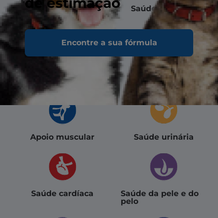
de estimação
Control
Saúde digestiva
de peso
Encontre a sua fórmula
Saúde dental
Apoio aos órgãos
vitais
Apoio muscular
Saúde urinária
Saúde cardíaca
Saúde da pele e do
pelo