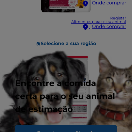
Onde comprar
Registar
Alimentos para o seu animal
Onde comprar
Selecione a sua região
Encontre a comida
certa para o seu animal
de estimação