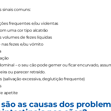
s sinais comuns:
ões frequentes e/ou violentas
om uma cor tipo alcatrão
 volumes de fezes líquidas
nas fezes e/ou vómito
a
tação
ominal – o seu cão pode gemer ou ficar encurvado, assu
eira ou parecer retraído.
 (salivação excessiva, deglutição frequente)
s
e apetite
 são as causas dos proble