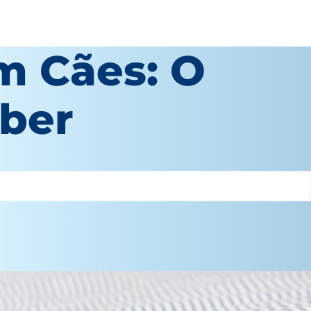
m Cães: O
aber