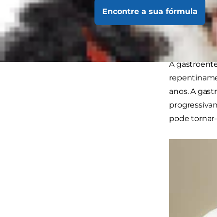
Encontre a sua fórmula
Sinai
cróni
A gastroente
repentiname
anos. A gast
progressivam
pode tornar-