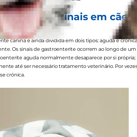
s gastrointestinais em cães
ca?
rite canina é ainda dividida em dois tipos: aguda e crónic
nte. Os sinais de gastroenterite ocorrem ao longo de um
roenterite aguda normalmente desaparece por si própria; 
ente até ser necessário tratamento veterinário. Por vezes
se crónica.