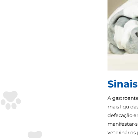
Sinai
A gastroent
mais líquida
defecação e
manifestar-
veterinários