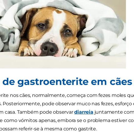
s de gastroenterite em cães
erite nos cães, normalmente, começa com fezes moles q
s. Posteriormente, pode observar muco nas fezes, esforço 
m casa. Também pode observar
diarreia
juntamente com 
se como vómitos apenas, embora se o problema estiver c
 possam referir-se à mesma como gastrite.