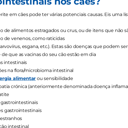
ointestinais nos cães?
rite em cães pode ter várias potenciais causas. Eis uma l
o de alimentos estragados ou crus, ou de itens que não
o de venenos, como raticidas
parvovírus, esgana, etc.). Estas são doenças que podem ser f
de que as vacinas do seu cão estão em dia
s intestinais
ões na flora/microbioma intestinal
lergia alimentar
ou sensibilidade
atia crónica (anteriormente denominada doença inflamató
tite
 gastrointestinais
 gastrointestinais
 estranhos
ão intestinal