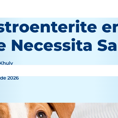
stroenterite e
e Necessita S
 Khuly
 de 2026