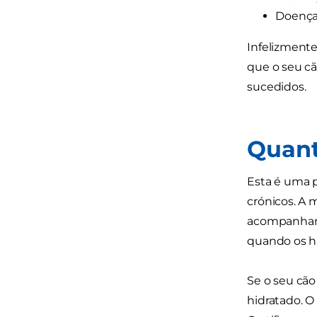
Doença
Infelizmente,
que o seu cã
sucedidos.
Quant
Esta é uma p
crónicos. A 
acompanhame
quando os h
Se o seu cão 
hidratado. O