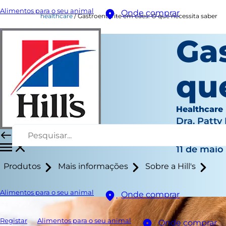
Alimentos para o seu animal
Onde comprar
healthcare
Gastroenterite em cães: O que necessita saber
Ga
qu
Healthcare
Dra. Patty
|
11 de maio
Produtos
Mais informações
Sobre a Hill's
Alimentos para o seu animal
Onde comprar
Registar
Alimentos para o seu animal
Onde comprar