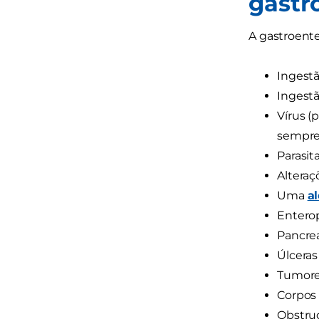
gastr
A gastroente
Ingestã
Ingestã
Vírus (
sempre 
Parasita
Alteraç
Uma
a
Enterop
Pancrea
Úlceras
Tumores
Corpos
Obstruç