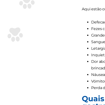
Aqui estão o
Defecaç
Fezes c
Grandes
Sangue 
Letargi
Inquie
Dor abd
brincad
Náuseas
Vómito
Perda d
Quais