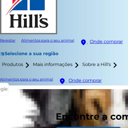
Registar
Alimentos para o seu animal
Onde comprar
Selecione a sua região
Produtos
Mais informações
Sobre a Hill's
Alimentos para o seu animal
Onde comprar
ggle
A gastroent
estômago e d
canina pode 
Encontre a com
para a gastro
casa e quand