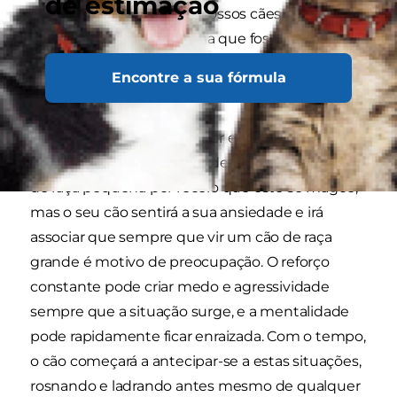
de estimação
porque não tratamos os nossos cães de raça
pequena da mesma forma que fossem cães de
raça grande. Eis alguns exemplos de como isto
Encontre a sua fórmula
pode acontecer...
Digamos que está a passear e vê um cão de raça
grande. Pode ter vontade de pegar no seu cão
de raça pequena por receio que este se magoe,
mas o seu cão sentirá a sua ansiedade e irá
associar que sempre que vir um cão de raça
grande é motivo de preocupação. O reforço
constante pode criar medo e agressividade
sempre que a situação surge, e a mentalidade
pode rapidamente ficar enraizada. Com o tempo,
o cão começará a antecipar-se a estas situações,
rosnando e ladrando antes mesmo de qualquer