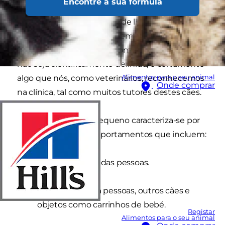
Encontre a sua fórmula
num corpo tão pequeno"? Se for esse o caso,
pode ser a forma educada de lhe dizerem que o
seu cão de raça pequena tem "síndrome do cão
pequeno". Embora a síndrome do cão pequeno
não seja cientificamente definida, é certamente
Alimentos para o seu animal
algo que nós, como veterinários, reconhecemos
Onde comprar
na clínica, tal como muitos tutores destes cães.
O síndrome do cão pequeno caracteriza-se por
um conjunto de comportamentos que incluem:
Saltar para cima das pessoas.
Rosnar e ladrar a pessoas, outros cães e
objetos como carrinhos de bebé.
Registar
Alimentos para o seu animal