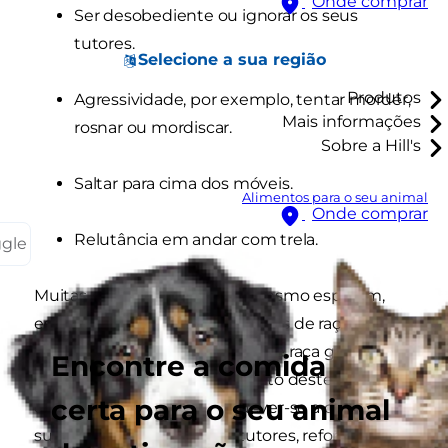
Onde comprar
Ser desobediente ou ignorar os seus
tutores.
Selecione a sua região
Produtos
Agressividade, por exemplo, tentar morder,
Mais informações
rosnar ou mordiscar.
Sobre a Hill's
Saltar para cima dos móveis.
Alimentos para o seu animal
Onde comprar
Relutância em andar com trela.
ggle
Muitas pessoas toleram, ou mesmo esperam,
estes comportamentos nos cães de raça
pequena, mas se for em cães de raça grande já
Encontre a comida
não os aceitam. Como tal, muito destes
certa para o seu animal
comportamentos podem dever-se a coisas
subtis que nós, enquanto tutores, reforçamos