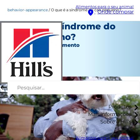
Alimentos para o seu animal
behavior-appearance
O que é a síndrome do cão pequeno?
Onde comprar
O que é a síndrome do
cão pequeno?
Aspeto e comportamento
Autor da equipe
|
Janeiro 08, 2024
Produtos
Mais informações
Sobre a Hill's
Alimentos para o seu animal