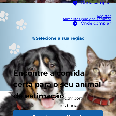
Onde comprar
Registar
Alimentos para o seu animal
Onde comprar
Selecione a sua região
Encontre a comida
certa para o seu animal
de estimação
O seu cão de raça pequena comporta-se mal e
não o ouve? Os seus amigos brincam que o seu
melhor amigo "tem uma grande personalidade