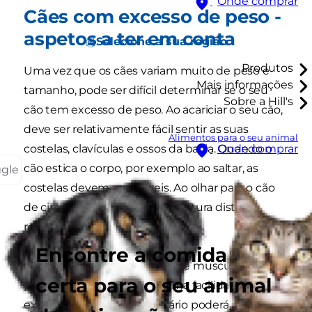
Onde comprar
Cães com excesso de peso -
aspetos a ter em conta
Selecione a sua região
Produtos
Uma vez que os cães variam muito de peso e
Mais informações
tamanho, pode ser difícil determinar se o seu
Sobre a Hill's
cão tem excesso de peso. Ao acariciar o seu cão,
deve ser relativamente fácil sentir as suas
Alimentos para o seu animal
costelas, clavículas e ossos da bacia. Quando o
Onde comprar
cão estica o corpo, por exemplo ao saltar, as
ggle
costelas devem ser visíveis. Ao olhar para o cão
de cima, este deve ter uma cintura distinta
relativamente à anca.
Encontre a comida
Algumas raças mais robustas e musculadas
certa para o seu animal
podem esconder com alguma facilidade o
excesso de peso. O veterinário poderá avaliar