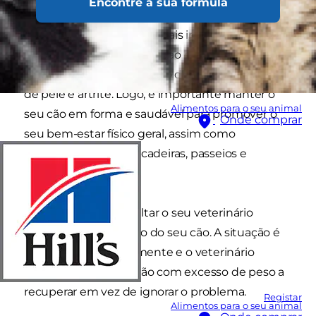
Encontre a sua fórmula
cães com excesso de peso têm uma menor
esperança de vida e são mais infelizes. Têm
também mais predisposição para desenvolver
problemas de saúde como diabetes, problemas
de pele e artrite. Logo, é importante manter o
Alimentos para o seu animal
seu cão em forma e saudável para promover o
Onde comprar
seu bem-estar físico geral, assim como
proporcionar-lhe brincadeiras, passeios e
diversão consigo.
Não hesite em consultar o seu veterinário
relativamente ao peso do seu cão. A situação é
muito comum atualmente e o veterinário
poderá ajudar o seu cão com excesso de peso a
recuperar em vez de ignorar o problema.
Registar
Alimentos para o seu animal