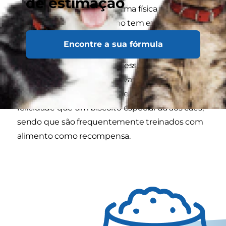
de estimação
com precisão o peso e a forma física do cão,
determinando se o mesmo tem excesso de
peso e qual o motivo por que tal acontece.
Encontre a sua fórmula
A maioria dos cães tem excesso de peso devido
a uma alimentação excessiva e é muito fácil
perceber porquê. Rapidamente se percebe a
felicidade que um biscoito especial dá aos cães,
sendo que são frequentemente treinados com
alimento como recompensa.