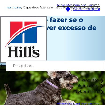
Alimentos para o seu animal
healthcare
O que devo fazer se o meu cão tiver excesso de peso?
Onde comprar
O que devo fazer se o
meu cão tiver excesso de
peso?
Saúde
Autor da equipe
|
Março 10, 2016
Produtos
Mais informações
Sobre a Hill's
Alimentos para o seu animal