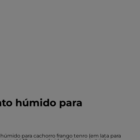
nto húmido para
o húmido para cachorro frango tenro (em lata para