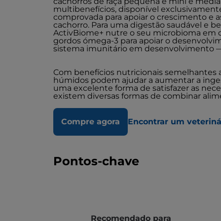
cachorros de raça pequena e mini e média
multibenefícios, disponível exclusivamente
comprovada para apoiar o crescimento e 
cachorro. Para uma digestão saudável e b
ActivBiome+ nutre o seu microbioma em 
gordos ómega-3 para apoiar o desenvolvim
sistema imunitário em desenvolvimento —
Com benefícios nutricionais semelhantes ​​
húmidos podem ajudar a aumentar a inges
uma excelente forma de satisfazer as nece
existem diversas formas de combinar alim
Compre agora
Encontrar um veteriná
Pontos-chave
Recomendado para