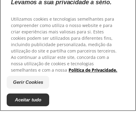
Levamos a sua privacidade a sério.
Os nossos sites
Utilizamos cookies e tecnologias semelhantes para
Hill’s Vet
compreender como utiliza o nosso website e para
Trabalhe connosco
criar experiências mais valiosas para si. Estes
Associações com que colaboramos
cookies podem ser utilizados para diferentes fins,
incluindo publicidade personalizada, medição da
utilização do site e partilha com parceiros terceiros.
Ao continuar a utilizar este site, concorda com a
nossa utilização de cookies e tecnologias
semelhantes e com a nossa
Política de Privacidade.
Gerir Cookies
© 2025 Hill's Pet Nutrition, Inc.
Aceitar tudo
Exceto indicação específica em contrário, a
utilização do símbolo de marca comercial "™" neste
site designa as marcas comerciais que são
propriedade da Hill's Pet Nutrition, Inc. A sua
utilização deste site está sujeita aos Termos e
Condições.