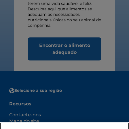
terem uma vida saudável e feliz.
Descubra aqui que alimentos se
adequam às necessidades
nutricionais únicas do seu animal de
companhia.
Encontrar o alimento
adequado
Selecione a sua região
Recursos
Contacte-nos
Mapa do site