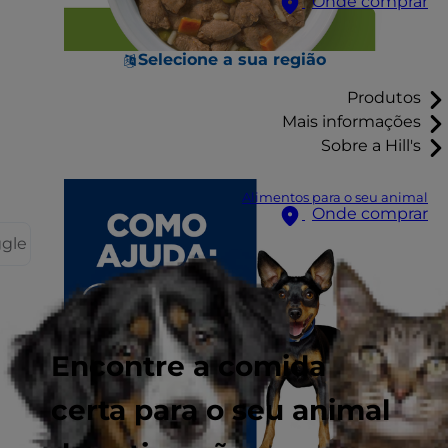
Onde comprar
Selecione a sua região
Produtos
Mais informações
Sobre a Hill's
Alimentos para o seu animal
Onde comprar
ggle
Encontre a comida
certa para o seu animal