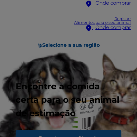
Onde comprar
Registar
Alimentos para o seu animal
Onde comprar
Selecione a sua região
Encontre a comida
certa para o seu animal
de estimação