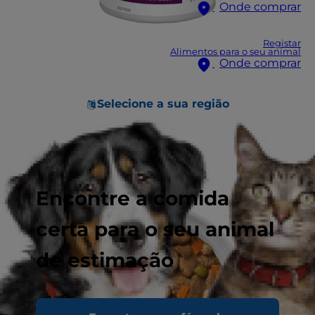
Onde comprar
Registar
Alimentos para o seu animal
Onde comprar
Selecione a sua região
Encontre a comida
certa para o seu animal
de estimação