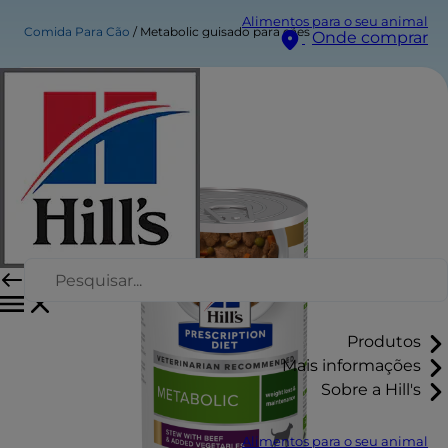
Alimentos para o seu animal
Comida Para Cão
Metabolic guisado para cães
Onde comprar
Produtos
Mais informações
Sobre a Hill's
Alimentos para o seu animal