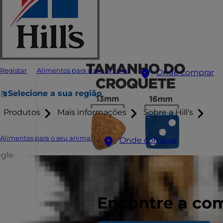
Registar
Alimentos para o seu animal
Onde comprar
Selecione a sua região
Produtos
Mais informações
Sobre a Hill's
Alimentos para o seu animal
Onde comprar
ggle
Encontre a com