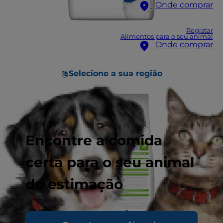
Onde comprar
Registar
Alimentos para o seu animal
Onde comprar
Selecione a sua região
Encontre a comida
certa para o seu animal
de estimação