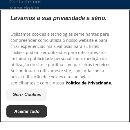
Contacte-nos
Mapa do site
Levamos a sua privacidade a sério.
Os nossos sites
Utilizamos cookies e tecnologias semelhantes para
Hill’s Vet
compreender como utiliza o nosso website e para
Trabalhe connosco
criar experiências mais valiosas para si. Estes
Associações com que colaboramos
cookies podem ser utilizados para diferentes fins,
incluindo publicidade personalizada, medição da
utilização do site e partilha com parceiros terceiros.
Ao continuar a utilizar este site, concorda com a
nossa utilização de cookies e tecnologias
semelhantes e com a nossa
Política de Privacidade.
Gerir Cookies
© 2025 Hill's Pet Nutrition, Inc.
Aceitar tudo
Exceto indicação específica em contrário, a
utilização do símbolo de marca comercial "™" neste
site designa as marcas comerciais que são
propriedade da Hill's Pet Nutrition, Inc. A sua