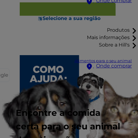
Onde comprar
Selecione a sua região
Produtos
Mais informações
Sobre a Hill's
Alimentos para o seu animal
Onde comprar
ggle
Encontre a comida
certa para o seu animal