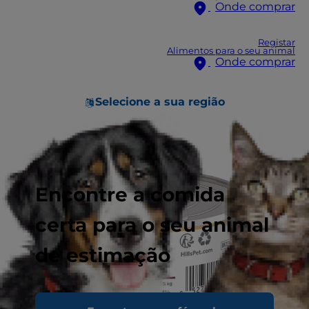
Onde comprar
Registar
Alimentos para o seu animal
Onde comprar
Selecione a sua região
Encontre a comida
certa para o seu animal
de estimação