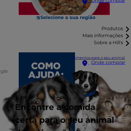
Onde comprar
Selecione a sua região
Produtos
Mais informações
Sobre a Hill's
Alimentos para o seu animal
Onde comprar
ggle
Encontre a comida
certa para o seu animal