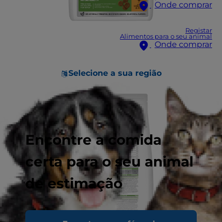
Onde comprar
Registar
Alimentos para o seu animal
Onde comprar
Selecione a sua região
Encontre a comida
certa para o seu animal
de estimação