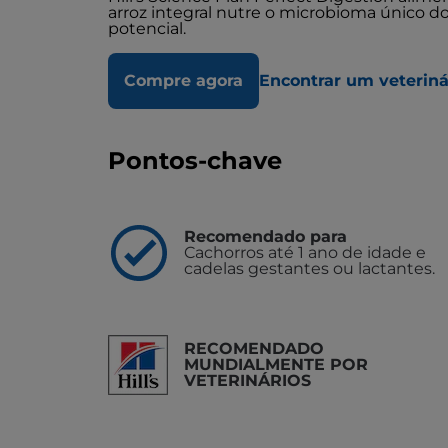
arroz integral nutre o microbioma único do
potencial.
Compre agora
Encontrar um veteriná
Pontos-chave
Recomendado para
Cachorros até 1 ano de idade e
cadelas gestantes ou lactantes.
RECOMENDADO
MUNDIALMENTE POR
VETERINÁRIOS