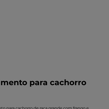
limento para cachorro
ento para cachorro de raça grande com frango e