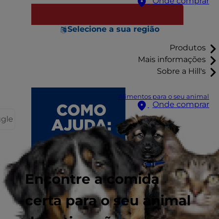
Onde comprar
Selecione a sua região
Produtos
Mais informações
Sobre a Hill's
Alimentos para o seu animal
Onde comprar
ggle
Encontre a comida
certa para o seu animal