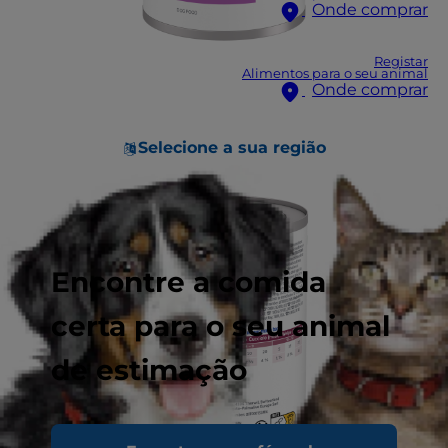
Onde comprar
Registar
Alimentos para o seu animal
Onde comprar
Selecione a sua região
Encontre a comida
certa para o seu animal
de estimação