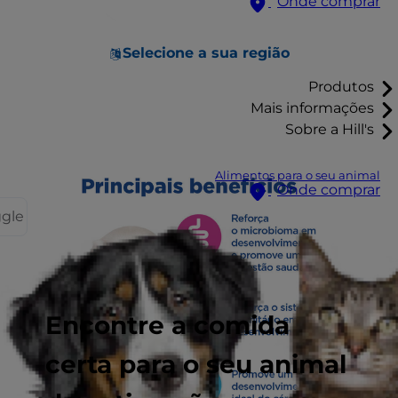
Onde comprar
Selecione a sua região
Produtos
Mais informações
Sobre a Hill's
Alimentos para o seu animal
Onde comprar
ggle
Encontre a comida
certa para o seu animal