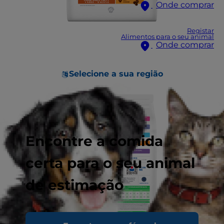
Onde comprar
Registar
Alimentos para o seu animal
Onde comprar
Selecione a sua região
Encontre a comida
certa para o seu animal
de estimação