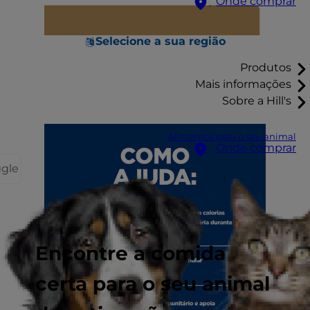
Onde comprar
Selecione a sua região
Produtos
Mais informações
Sobre a Hill's
Alimentos para o seu animal
Onde comprar
ggle
Encontre a comida
certa para o seu animal