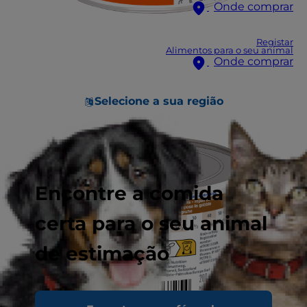
Onde comprar
Registar
Alimentos para o seu animal
Onde comprar
Selecione a sua região
Encontre a comida
certa para o seu animal
de estimação