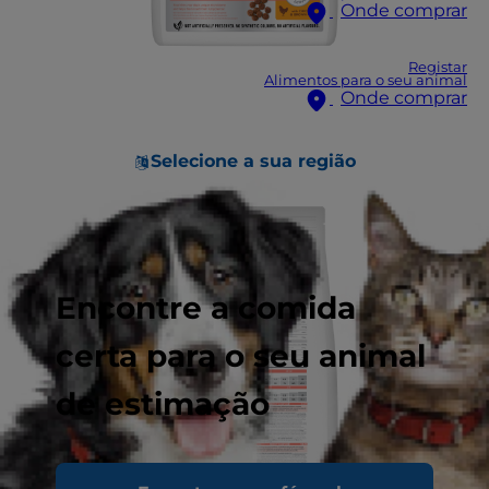
Onde comprar
Registar
Alimentos para o seu animal
Onde comprar
Selecione a sua região
Encontre a comida
certa para o seu animal
de estimação