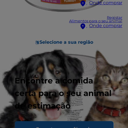
Onde comprar
Registar
Alimentos para o seu animal
Onde comprar
Selecione a sua região
Encontre a comida
certa para o seu animal
de estimação