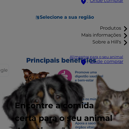
Onde comprar
Selecione a sua região
Produtos
Mais informações
Sobre a Hill's
Alimentos para o seu animal
Onde comprar
ggle
Encontre a comida
certa para o seu animal