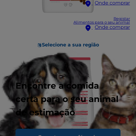
Onde comprar
Registar
Alimentos para o seu animal
Onde comprar
Selecione a sua região
Encontre a comida
certa para o seu animal
de estimação