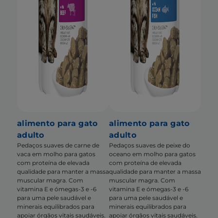
alimento para gato
alimento para gato
adulto
adulto
Pedaços suaves de carne de
Pedaços suaves de peixe do
vaca em molho para gatos
oceano em molho para gatos
com proteína de elevada
com proteína de elevada
qualidade para manter a massa
qualidade para manter a massa
muscular magra. Com
muscular magra. Com
vitamina E e ómegas-3 e -6
vitamina E e ómegas-3 e -6
para uma pele saudável e
para uma pele saudável e
minerais equilibrados para
minerais equilibrados para
apoiar órgãos vitais saudáveis.
apoiar órgãos vitais saudáveis.