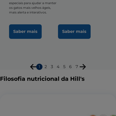
especiais para ajudar a manter
os gatos mais velhos ágeis,
mais alerta e interativos.
Saber mais
Saber mais
1
2
3
4
5
6
7
Filosofia nutricional da Hill's