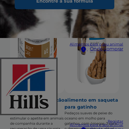
Encontre a sua fórmula
Alimentos para o seu animal
Onde comprar
a/d alimento para cão
alimento em saqueta
e gato
para gatinho
Apoio nutricional para
Pedaços suaves de peixe do
estimular o apetite em animais
oceano em molho para
Registar
de companhia durante a
gatinhos, com ómegas-3 para
Alimentos para o seu animal
recuperação de uma cirurgia,
o desenvolvimento saudável