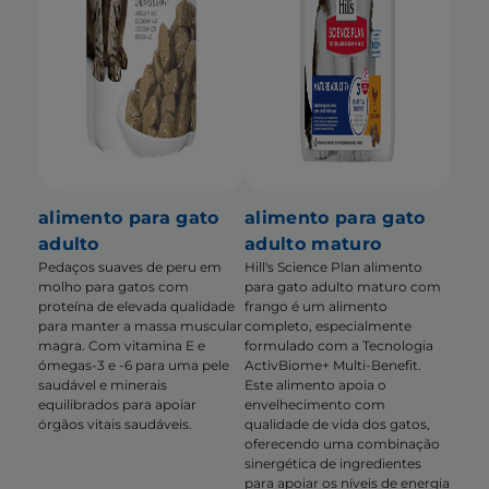
alimento para gato
alimento para gato
adulto
adulto maturo
Pedaços suaves de peru em
Hill's Science Plan alimento
molho para gatos com
para gato adulto maturo com
proteína de elevada qualidade
frango é um alimento
para manter a massa muscular
completo, especialmente
magra. Com vitamina E e
formulado com a Tecnologia
ómegas-3 e -6 para uma pele
ActivBiome+ Multi-Benefit.
saudável e minerais
Este alimento apoia o
equilibrados para apoiar
envelhecimento com
órgãos vitais saudáveis.
qualidade de vida dos gatos,
oferecendo uma combinação
sinergética de ingredientes
para apoiar os níveis de energia