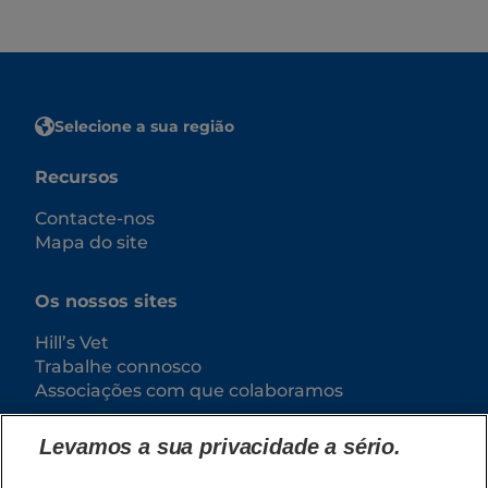
Selecione a sua região
Recursos
Contacte-nos
Mapa do site
Os nossos sites
Hill’s Vet
Trabalhe connosco
Associações com que colaboramos
Levamos a sua privacidade a sério.