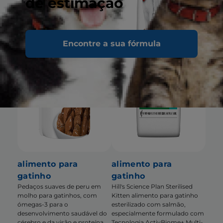
de estimação
Encontre a sua fórmula
alimento para
alimento para
gatinho
gatinho
Pedaços suaves de peru em
Hill's Science Plan Sterilised
molho para gatinhos, com
Kitten alimento para gatinho
ómegas-3 para o
esterilizado com salmão,
desenvolvimento saudável do
especialmente formulado com
cérebro e da visão e proteína
Tecnologia ActivBiome+ Multi-