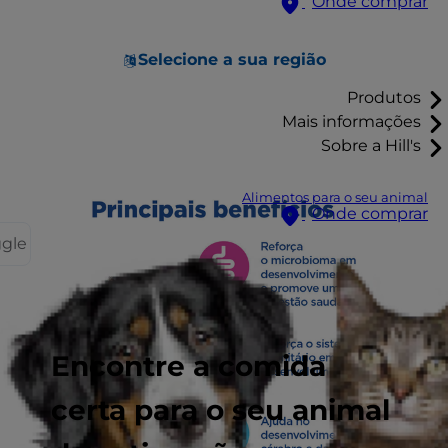
Onde comprar
Selecione a sua região
Produtos
Mais informações
Sobre a Hill's
Alimentos para o seu animal
Onde comprar
ggle
Encontre a comida
certa para o seu animal