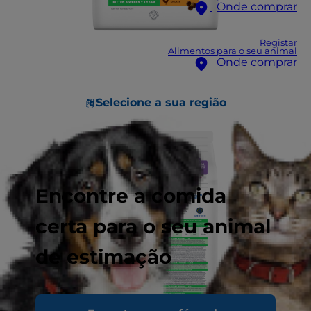
Onde comprar
Registar
Alimentos para o seu animal
Onde comprar
Selecione a sua região
Encontre a comida
certa para o seu animal
de estimação