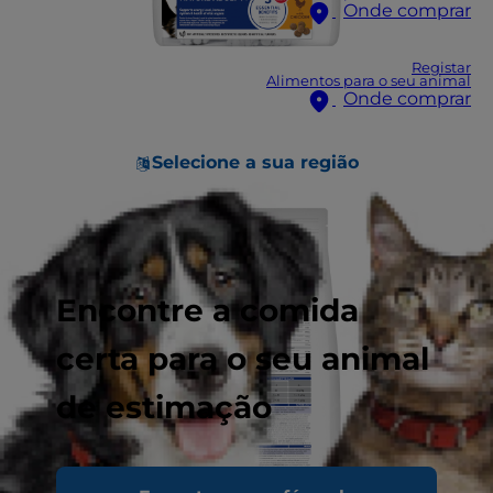
Onde comprar
Registar
Alimentos para o seu animal
Onde comprar
Selecione a sua região
Encontre a comida
certa para o seu animal
de estimação