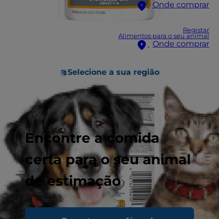
Onde comprar
Registar
Alimentos para o seu animal
Onde comprar
Selecione a sua região
Encontre a comida
certa para o seu animal
de estimação