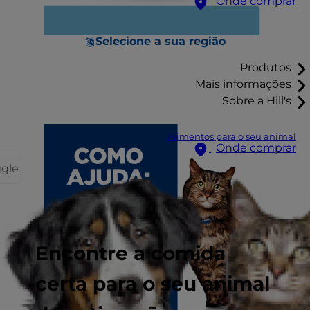
Onde comprar
Selecione a sua região
Produtos
Mais informações
Sobre a Hill's
Alimentos para o seu animal
Onde comprar
ggle
Encontre a comida
certa para o seu animal