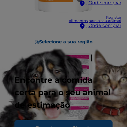
Onde comprar
Registar
Alimentos para o seu animal
Onde comprar
Selecione a sua região
Encontre a comida
certa para o seu animal
de estimação