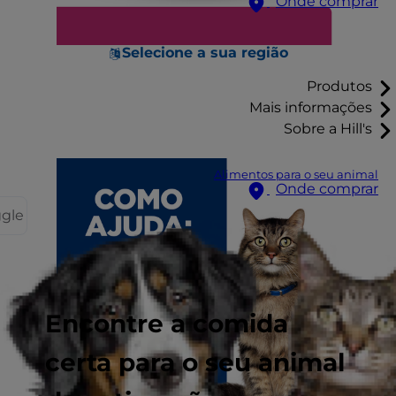
Onde comprar
Selecione a sua região
Produtos
Mais informações
Sobre a Hill's
Alimentos para o seu animal
Onde comprar
ggle
Encontre a comida
certa para o seu animal