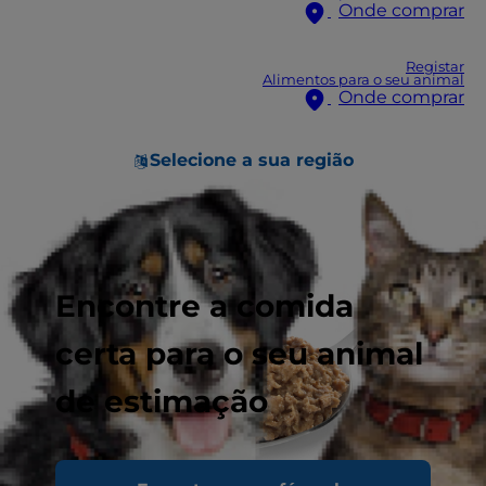
Onde comprar
Registar
Alimentos para o seu animal
Onde comprar
Selecione a sua região
Encontre a comida
certa para o seu animal
de estimação