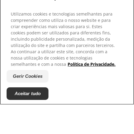
Os nossos sites
Utilizamos cookies e tecnologias semelhantes para
Hill’s Vet
compreender como utiliza o nosso website e para
Trabalhe connosco
criar experiências mais valiosas para si. Estes
Associações com que colaboramos
cookies podem ser utilizados para diferentes fins,
incluindo publicidade personalizada, medição da
utilização do site e partilha com parceiros terceiros.
Ao continuar a utilizar este site, concorda com a
nossa utilização de cookies e tecnologias
semelhantes e com a nossa
Política de Privacidade.
Gerir Cookies
© 2025 Hill's Pet Nutrition, Inc.
Aceitar tudo
Exceto indicação específica em contrário, a
utilização do símbolo de marca comercial "™" neste
site designa as marcas comerciais que são
propriedade da Hill's Pet Nutrition, Inc. A sua
utilização deste site está sujeita aos Termos e
Condições.
Termos e Condições
Declaração legal