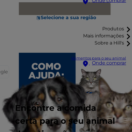
Onde comprar
Selecione a sua região
Produtos
Mais informações
Sobre a Hill's
Alimentos para o seu animal
Onde comprar
ggle
Encontre a comida
certa para o seu animal