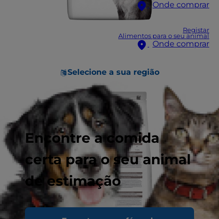
Onde comprar
Registar
Alimentos para o seu animal
Onde comprar
Selecione a sua região
Encontre a comida
certa para o seu animal
de estimação