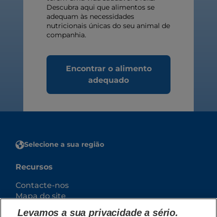
Descubra aqui que alimentos se
adequam às necessidades
nutricionais únicas do seu animal de
companhia.
Encontrar o alimento
adequado
Selecione a sua região
Recursos
Contacte-nos
Mapa do site
Levamos a sua privacidade a sério.