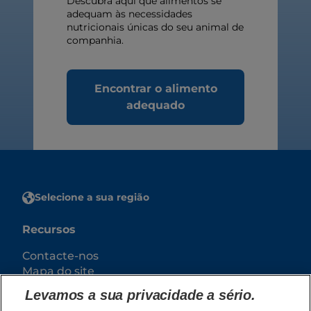
Descubra aqui que alimentos se
adequam às necessidades
nutricionais únicas do seu animal de
companhia.
Encontrar o alimento
adequado
Selecione a sua região
Recursos
Contacte-nos
Mapa do site
Levamos a sua privacidade a sério.
Os nossos sites