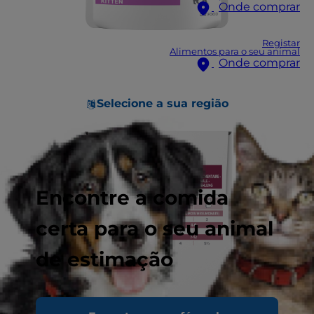
Onde comprar
Registar
Alimentos para o seu animal
Onde comprar
Selecione a sua região
Encontre a comida
certa para o seu animal
de estimação