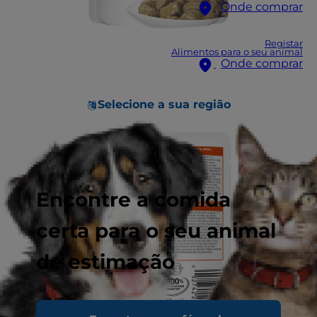
Onde comprar
Registar
Alimentos para o seu animal
Onde comprar
Selecione a sua região
Encontre a comida
certa para o seu animal
de estimação