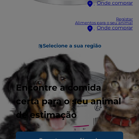
Onde comprar
Registar
Alimentos para o seu animal
Onde comprar
Selecione a sua região
Encontre a comida
certa para o seu animal
de estimação