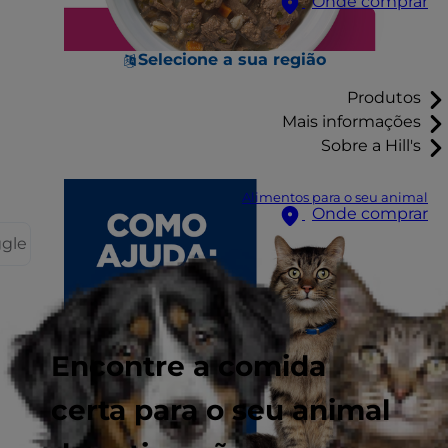
Onde comprar
Selecione a sua região
Produtos
Mais informações
Sobre a Hill's
Alimentos para o seu animal
Onde comprar
ggle
Encontre a comida
certa para o seu animal