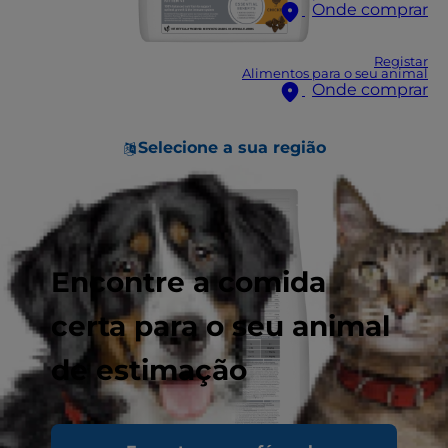
Onde comprar
Registar
Alimentos para o seu animal
Onde comprar
Selecione a sua região
Encontre a comida
certa para o seu animal
de estimação