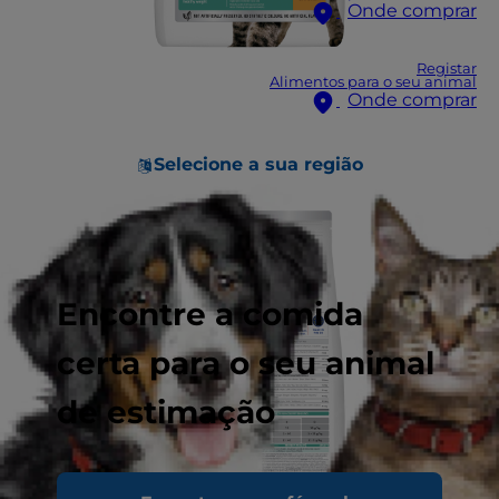
Onde comprar
Registar
Alimentos para o seu animal
Onde comprar
Selecione a sua região
Encontre a comida
certa para o seu animal
de estimação