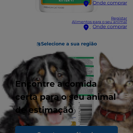
Onde comprar
Registar
Alimentos para o seu animal
Onde comprar
Selecione a sua região
Encontre a comida
certa para o seu animal
de estimação