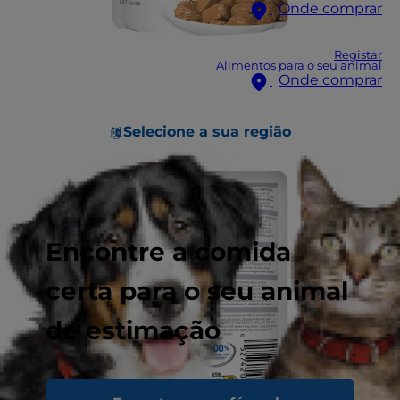
Onde comprar
Registar
Alimentos para o seu animal
Onde comprar
Selecione a sua região
Encontre a comida
certa para o seu animal
de estimação