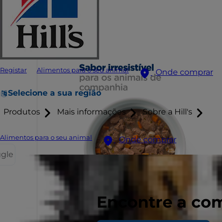
Registar
Alimentos para o seu animal
Onde comprar
Selecione a sua região
Produtos
Mais informações
Sobre a Hill's
Alimentos para o seu animal
Onde comprar
ggle
Encontre a com