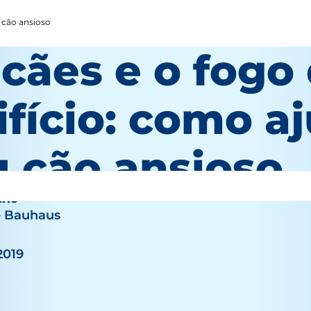
u cão ansioso
cães e o fogo
ifício: como a
u cão ansioso
rio
e Bauhaus
2019