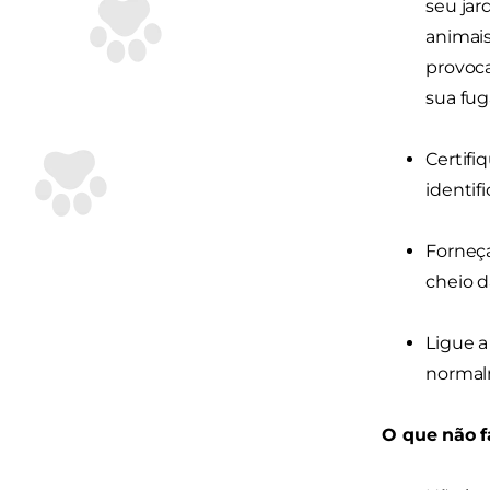
seu jar
animai
provoca
sua fug
Certifi
identif
Forneça
cheio d
Ligue a
normalm
O que não f