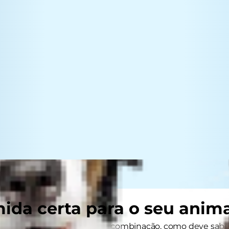
ida certa para o seu anim
de artifício não são uma boa combinação, como deve sabe