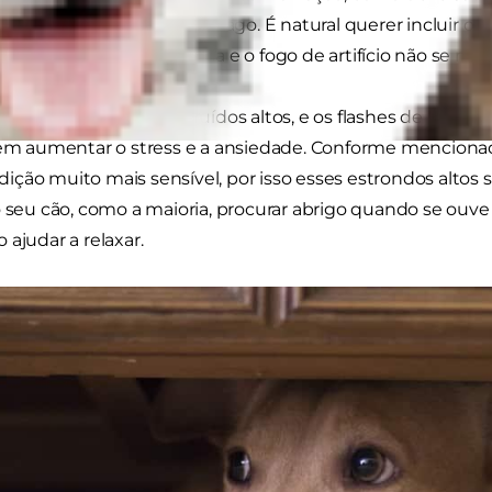
com o som de um relâmpago. É natural querer incluir o se
s os animais de companhia e o fogo de artifício não se mis
sofrem de uma fobia a ruídos altos, e os flashes de luz 
odem aumentar o stress e a ansiedade. Conforme menciona
ção muito mais sensível, por isso esses estrondos altos 
o seu cão, como a maioria, procurar abrigo quando se ouve
 ajudar a relaxar.