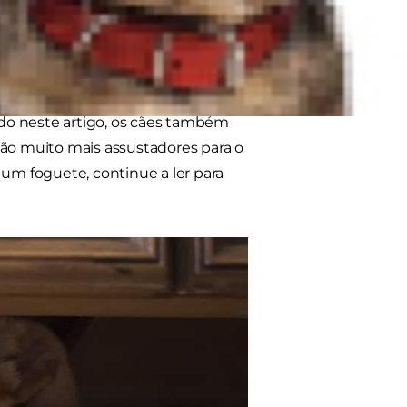
u cão na diversão festiva no
turam.
brilhantes que acompanham o fogo de
do neste artigo, os cães também
são muito mais assustadores para o
 um foguete, continue a ler para