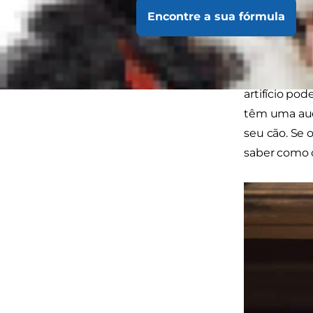
esconder-se 
Encontre a sua fórmula
exterior, ma
Muitos cães 
artifício p
têm uma audi
seu cão. Se 
saber como o