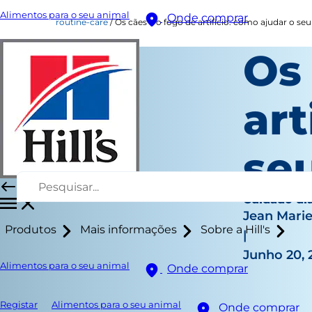
Alimentos para o seu animal
Onde comprar
routine-care
Os cães e o fogo de artifício: como ajudar o se
Os 
art
se
Cuidado diá
Jean Mari
Produtos
Mais informações
Sobre a Hill's
|
Junho 20, 
Alimentos para o seu animal
Onde comprar
Registar
Alimentos para o seu animal
Onde comprar