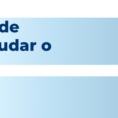
 de
judar o