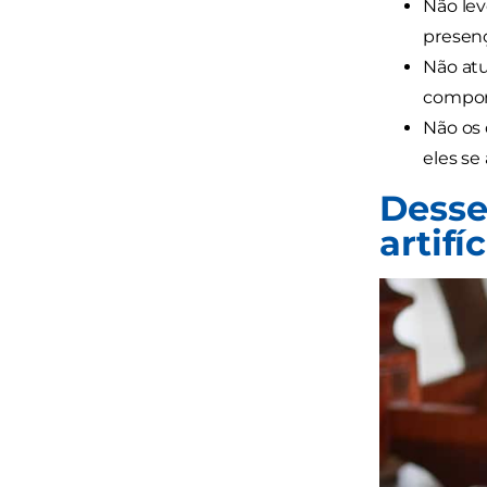
Não lev
presenç
Não atu
compor
Não os 
eles se
Desse
artifí