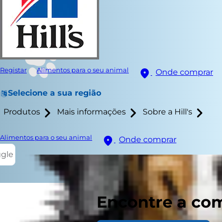
Registar
Alimentos para o seu animal
Onde comprar
Selecione a sua região
Produtos
Mais informações
Sobre a Hill's
Alimentos para o seu animal
Onde comprar
ggle
Encontre a com
Cães e fogo 