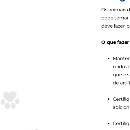
Os animais d
pode tomar p
deve fazer, p
O que fazer
Mantenh
ruídos 
que o s
de arti
Certifi
adicion
Certifi