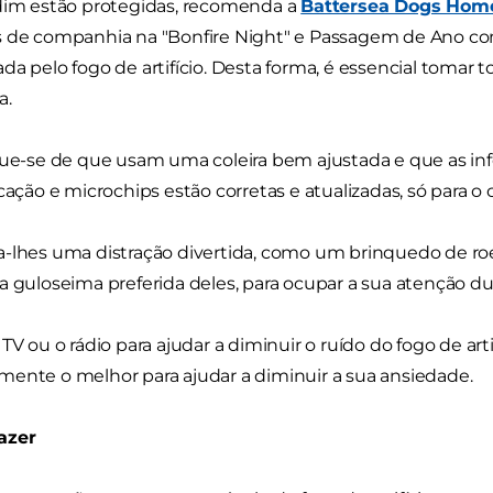
dim estão protegidas, recomenda a
Battersea Dogs Hom
s de companhia na "Bonfire Night" e Passagem de Ano co
da pelo fogo de artifício. Desta forma, é essencial tomar 
a.
que-se de que usam uma coleira bem ajustada e que as i
icação e microchips estão corretas e atualizadas, só para o
-lhes uma distração divertida, como um brinquedo de ro
a guloseima preferida deles, para ocupar a sua atenção dura
 TV ou o rádio para ajudar a diminuir o ruído do fogo de ar
ente o melhor para ajudar a diminuir a sua ansiedade.
azer