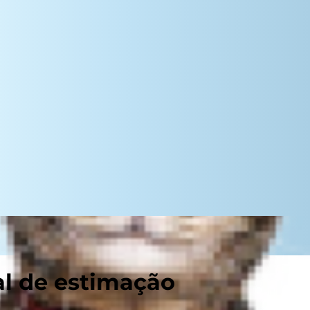
al de estimação
r se alguma vez viu o seu cão