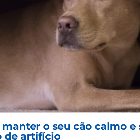
manter o seu cão calmo e 
 de artifício