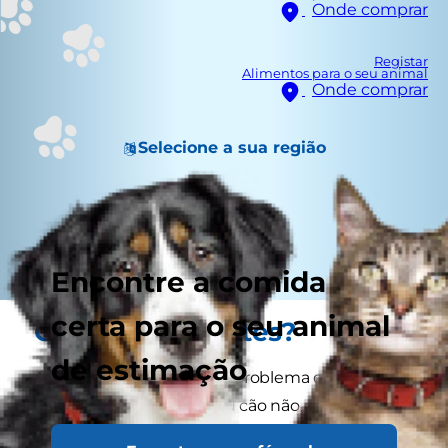
Onde comprar
Registar
Alimentos para o seu animal
Onde comprar
Selecione a sua região
Encontre a comida
certa para o seu animal
O que é a diabetes?
de estimação
A diabetes mellitus é um problema que se
desenvolve quando o seu cão não consegue
utilizar o açúcar (glicose) eficazmente e controlar