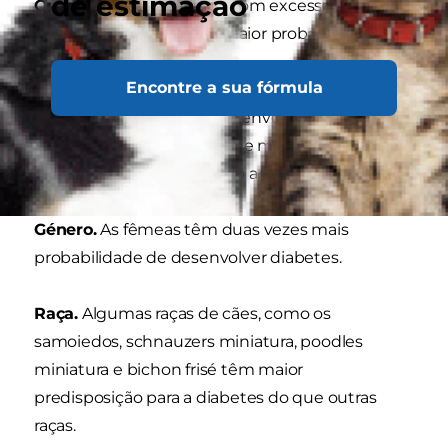
de estimação
Condição corporal.
Cães com excesso de peso
ou obesidade têm uma maior probabilidade de
desenvolver diabetes.
Encontre a sua fórmula
Idade.
Os cães podem desenvolver diabetes em
qualquer idade, mas a idade mais comum é
aproximadamente aos oito anos.
Género.
As fêmeas têm duas vezes mais
probabilidade de desenvolver diabetes.
Raça.
Algumas raças de cães, como os
samoiedos, schnauzers miniatura, poodles
miniatura e bichon frisé têm maior
predisposição para a diabetes do que outras
raças.