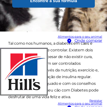
Encontre a sua fórmula
os seus níveis de açúcar no sangue. A insulina,
que é produzida no pâncreas, é essencial para
regular a utilização e o armazenamento de
glicose no sangue. A produção insuficiente de
insulina é potencialmente fatal.
Alimentos para o seu animal
Onde comprar
Tal como nos humanos, a diabetes em cães é
grave, mas possível de controlar. Existem dois
tipos de diabetes e apesar de não existir cura,
ambos os tipos podem ser controlados
adequadamente através da nutrição, exercício e,
se necessário, medicação de insulina regular.
Com o alimento adequado e com os conselhos
do seu veterinário, o seu cão com Diabetes pode
desfrutar de uma vida feliz e ativa.
Registar
Alimentos para o seu animal