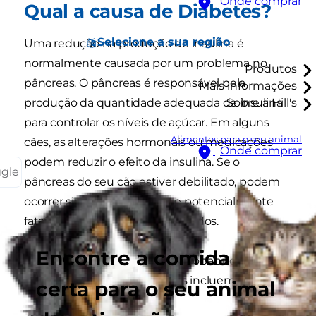
Onde comprar
Qual a causa de Diabetes?
Selecione a sua região
Uma redução na produção de insulina é
normalmente causada por um problema no
Produtos
pâncreas. O pâncreas é responsável pela
Mais informações
produção da quantidade adequada de insulina
Sobre a Hill's
para controlar os níveis de açúcar. Em alguns
Alimentos para o seu animal
cães, as alterações hormonais ou medicações
Onde comprar
podem reduzir o efeito da insulina. Se o
ggle
pâncreas do seu cão estiver debilitado, podem
ocorrer sinais a longo prazo e potencialmente
fatais e que devem ser controlados.
Encontre a comida
Os fatores que aumentam a probabilidade de o
seu cão desenvolver diabetes incluem:
certa para o seu animal