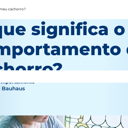
 meu cachorro?
ue significa o
mportamento
chorro?
comportamento
e Bauhaus