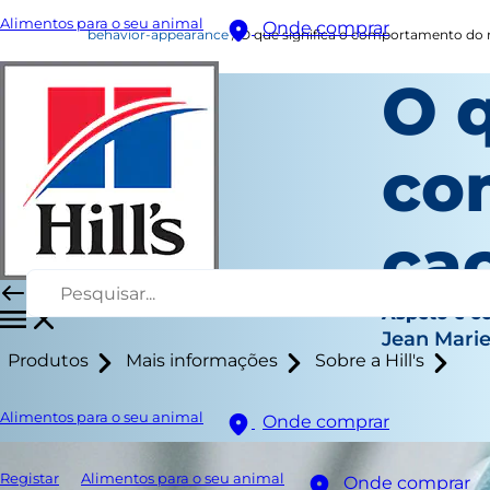
Alimentos para o seu animal
Onde comprar
behavior-appearance
O que significa o comportamento do
O q
co
ca
Aspeto e 
Jean Mari
Produtos
Mais informações
Sobre a Hill's
Alimentos para o seu animal
Onde comprar
Registar
Alimentos para o seu animal
Onde comprar