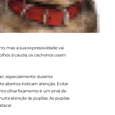
litará a comunicação com o
 corporal do seu
rro, mas a sua expressividade vai
 olhos à cauda, os cachorros usam
zer, especialmente durante
 abertos indicam atenção. Evitar
anto olhar fixamente é um sinal de
ita atenção às pupilas. As pupilas
tacar.