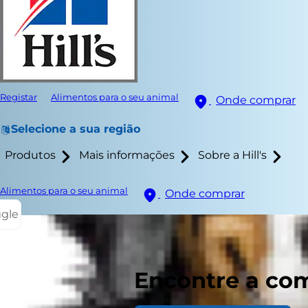
Registar
Alimentos para o seu animal
Onde comprar
Selecione a sua região
Produtos
Mais informações
Sobre a Hill's
Alimentos para o seu animal
Onde comprar
ggle
À medid
Encontre a com
cachorr
comuni