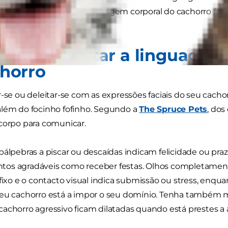
ivos. Compreender a linguagem corporal do cachorro faci
.
o interpretar a linguagem
horro
r-se ou deleitar-se com as expressões faciais do seu cacho
lém do focinho fofinho. Segundo a
The Spruce Pets
, dos
corpo para comunicar.
pálpebras a piscar ou descaídas indicam felicidade ou pra
os agradáveis como receber festas. Olhos completamente
 fixo e o contacto visual indica submissão ou stress, enqu
eu cachorro está a impor o seu domínio. Tenha também mu
achorro agressivo ficam dilatadas quando está prestes a a