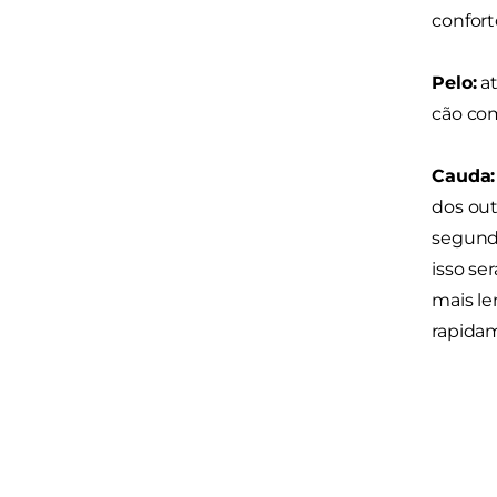
confort
Pelo:
at
cão com
Cauda:
dos out
segund
isso se
mais le
rapidam