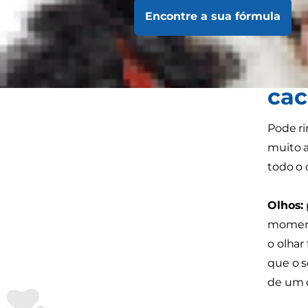
express
Encontre a sua fórmula
mesmo
Com
cac
Pode ri
muito a
todo o 
Olhos:
moment
o olhar
que o s
de um c