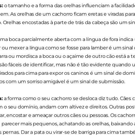
s:
o tamanho e a forma das orelhas influenciam a facilid
em. As orelhas de um cachorro ficam eretas e viradas para 
. Orelhas encostadas à parte de trás da cabeça são um s
ma boca parcialmente aberta com a língua de fora indica u
ou mexer a língua como se fosse para lamber é um sina
rra ou mordisca a boca ou o açaime de outro cão está a t
são fáceis de identificar, mas não é tão evidente quando
virados para cima para expor os caninos é um sinal de dom
os com um sorriso amigável é um sinal de submissão.
a:
a forma como o seu cachorro se desloca diz tudo. Cães
o seu domínio, andam com altivez e direitos. Outras po
r, encostar e ameaçar outros cães ou pessoas. Os cacho
parecer mais pequenos, achatando as orelhas, baixando 
s pernas. Dar a pata ou virar-se de barriga para cima tam