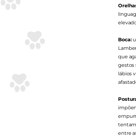
Orelha
linguag
elevado
Boca:
u
Lamber 
que aga
gestos 
lábios 
afastad
Postur
impõem 
empurra
tentam 
entre a