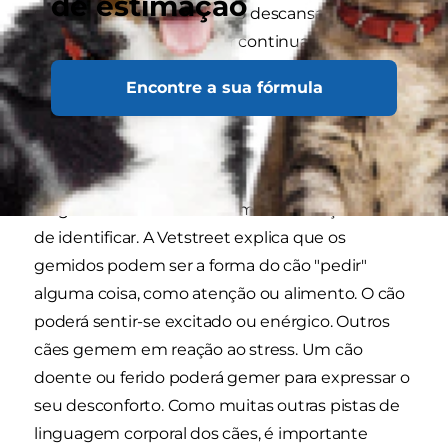
de estimação
seu cão está a arfar, deixe-o descansar e tente
mantê-lo fresco. Se o arfar continuar por muito
tempo, ligue ao veterinário para marcar um
Encontre a sua fórmula
check-up de modo a excluir problemas de
saúde subjacentes.
Gemer
Os gemidos constituem uma vocalização difícil
de identificar. A Vetstreet explica que os
gemidos podem ser a forma do cão "pedir"
alguma coisa, como atenção ou alimento. O cão
poderá sentir-se excitado ou enérgico. Outros
cães gemem em reação ao stress. Um cão
doente ou ferido poderá gemer para expressar o
seu desconforto. Como muitas outras pistas de
linguagem corporal dos cães, é importante