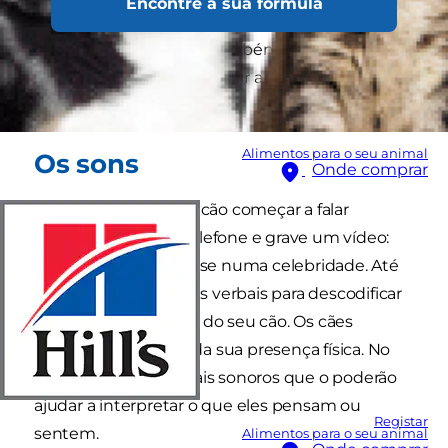
Encontre a sua fórmula
treinar com palavras simples como "sentar", "dar
a pata" e "ficar quieto", também se deve esforçar
por compreender e traduzir a linguagem
corporal do seu cão.
Alimentos para o seu animal
Os sons
Onde comprar
Se, de repente, o seu cão começar a falar
consigo, pegue no telefone e grave um vídeo:
está prestes a tornar-se numa celebridade. Até
lá, espere subtis pistas verbais para descodificar
a linguagem corporal do seu cão. Os cães
comunicam através da sua presença física. No
entanto, existem sinais sonoros que o poderão
ajudar a interpretar o que eles pensam ou
Registar
sentem.
Alimentos para o seu animal