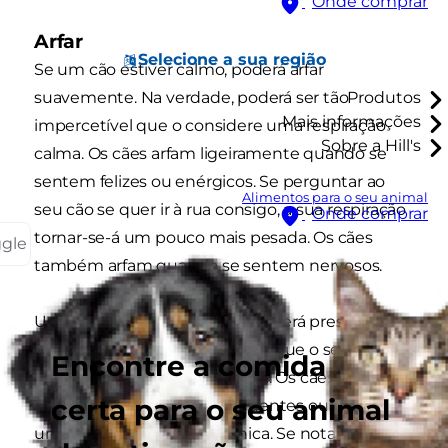
Onde comprar
Arfar
Selecione a sua região
Se um cão estiver calmo, poderá arfar
suavemente. Na verdade, poderá ser tão
Produtos
Mais informações
impercetível que o considere uma respiração
Sobre a Hill's
calma. Os cães arfam ligeiramente quando se
sentem felizes ou enérgicos. Se perguntar ao
Alimentos para o seu animal
seu cão se quer ir à rua consigo, a sua respiração
Onde comprar
tornar-se-á um pouco mais pesada. Os cães
ggle
também arfam quando se sentem nervosos.
Um arfar pesado é algo que deverá prestar
atenção. Constitui um sinal de que o seu cão
Encontre a comida
pode estar com um problema. Os cães arfam
certa para o seu animal
quando estão demasiado quentes ou sofrem de
um trauma ou doença crónica. Se notar que o