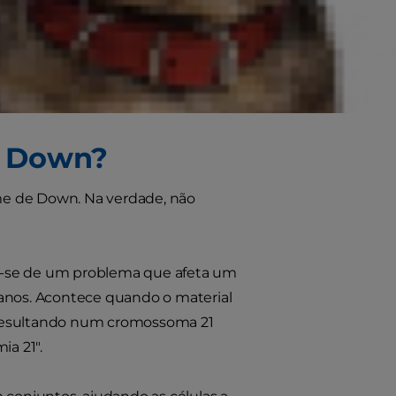
s anomalias de comportamento
um "gato com síndrome de Down",
ais para esses gatos, alimentando
e Down?
me de Down. Na verdade, não
a-se de um problema que afeta um
nos. Acontece quando o material
 resultando num cromossoma 21
ia 21".