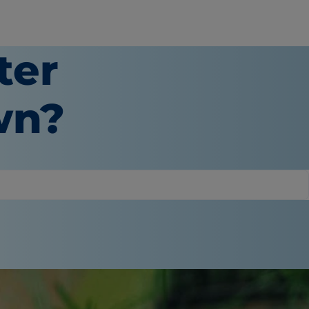
ter
wn?