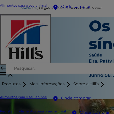
Alimentos para o seu animal
Onde comprar
healthcare
Os gatos podem ter síndrome de Down?
Os
sí
Saúde
Dra. Patty
|
Junho 06, 
Produtos
Mais informações
Sobre a Hill's
Alimentos para o seu animal
Onde comprar
Registar
Alimentos para o seu animal
Onde comprar