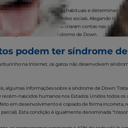
m características faciais pouco habituais e determinada
populares em círculos das redes sociais. Alegando ter 
es de animais de companhia criaram contas nas redes soci
 que os gatos podem ter síndrome de Down.
tos podem ter síndrome d
urburinho na Internet, os gatos não desenvolvem síndro
is, algumas informações sobre a síndrome de Down: Trat
 recém-nascidos humanos nos Estados Unidos todos os a
 feto em desenvolvimento é copiado de forma incorreta,
u parcial). Esta condição é igualmente denominada "trissom