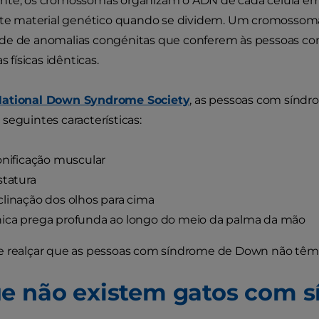
nte, os cromossomas organizam o ADN de cada célula em 
ste material genético quando se dividem. Um cromossoma 2
de de anomalias congénitas que conferem às pessoas 
s físicas idênticas.
ational Down Syndrome Society
, as pessoas com sínd
seguintes características:
onificação muscular
statura
linação dos olhos para cima
ica prega profunda ao longo do meio da palma da mão
e realçar que as pessoas com síndrome de Down não têm
e não existem gatos com 