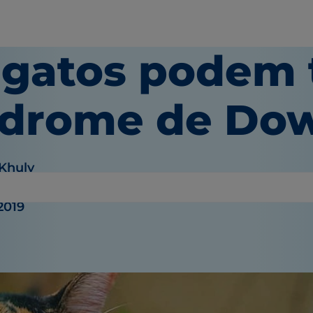
 gatos podem 
ndrome de Do
 Khuly
2019