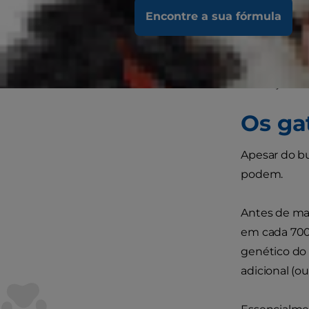
Encontre a sua fórmula
Os gatos co
tornaram-se 
alguns tutor
a crença de
Os ga
Apesar do b
podem.
Antes de ma
em cada 700
genético do
adicional (o