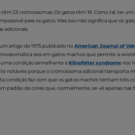
têm 23 cromossomas. Os gatos têm 19. Como tal, ter um 
mpossível para os gatos. Mas isso não significa que os g
 adicionais.
 um artigo de 1975 publicado no
American Journal of Vet
omossomática rara em gatos machos que permite a exist
numa condição semelhante à
Klinefelter syndrome
nos h
e notáveis porque o cromossoma adicional transporta ma
sta condição faz com que os gatos machos tenham três cor
 um padrão de cores que, normalmente, se vê apenas nas 