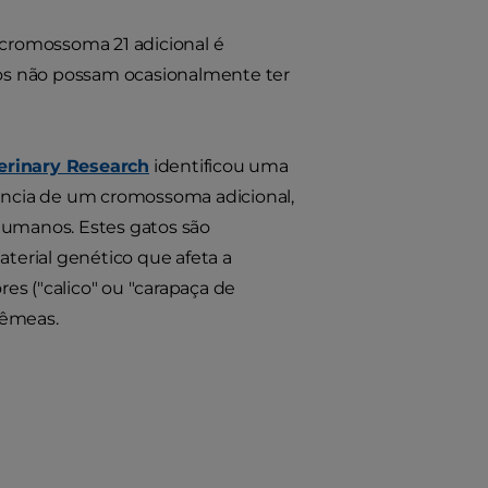
cromossoma 21 adicional é
atos não possam ocasionalmente ter
erinary Research
identificou uma
ência de um cromossoma adicional,
umanos. Estes gatos são
terial genético que afeta a
es ("calico" ou "carapaça de
fêmeas.