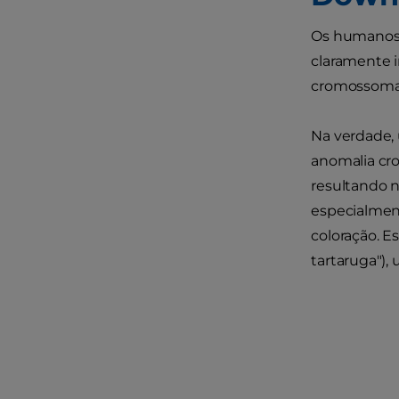
Os humanos 
claramente i
cromossomas
Na verdade,
anomalia cr
resultando 
especialment
coloração. E
tartaruga"),