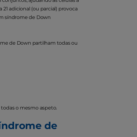
conjuntos, ajudando as células a
1 adicional (ou parcial) provoca
com síndrome de Down
rome de Down partilham todas ou
 todas o mesmo aspeto.
síndrome de