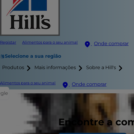
Registar
Alimentos para o seu animal
Onde comprar
Selecione a sua região
Produtos
Mais informações
Sobre a Hill's
Alimentos para o seu animal
Onde comprar
ggle
Os gatos po
Encontre a com
imagina. No
comportamen