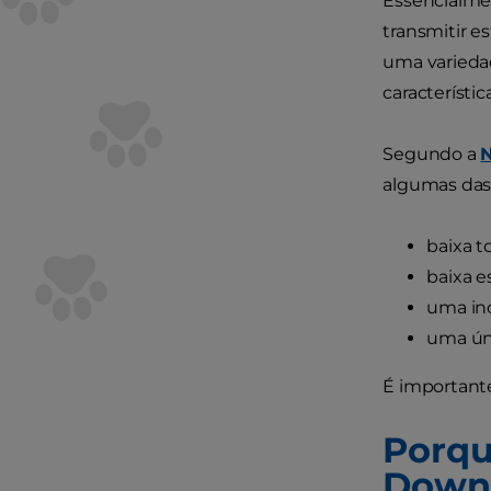
Essencialme
transmitir e
uma varieda
característica
Segundo a
N
algumas das 
baixa t
baixa e
uma inc
uma ún
É important
Porqu
Down