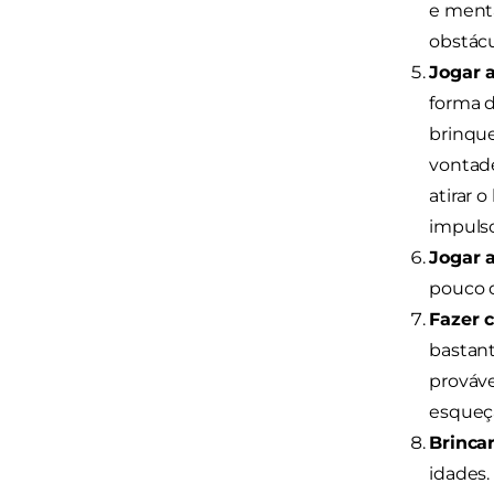
e menta
obstácu
Jogar a
forma d
brinque
vontade
atirar 
impulso
Jogar 
pouco d
Fazer 
bastant
prováve
esqueça
Brinca
idades.