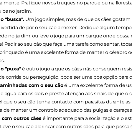
lmente. Pratique novos truques no parque ou na florest
los no jardim.
o "busca".
Um jogo simples, mas de que os cães gostam m
ivertida de pôr o seu cão a mexer. Dedique algum tempo 
do no jardim, ou leve o jogo para um parque onde possa es
! Pedir ao seu cão que faça uma tarefa como sentar, tocar
o brinquedo é uma excelente forma de manter o cérebro oc
s.
ao "puxa"
é outro jogo a que os cães não conseguem resis
e corrida ou perseguição, pode ser uma boa opção para os
caminhadas com o seu cão
é uma excelente forma de usu
e água para os dois e preste atenção aos sinais de que o 
l que o seu cão tenha contacto com parasitas durante as 
 de manter um controlo adequado das pulgas e carraças
r com outros cães
é importante para a socialização e o e
 Leve o seu cão a brincar com outros cães para que possa soc