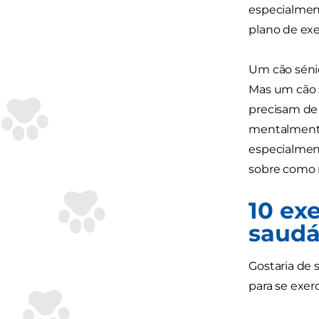
especialment
plano de exe
Um cão sénio
Mas um cão s
precisam de
mentalmente 
especialment
sobre como m
10 ex
saudáv
Gostaria de 
para se exer