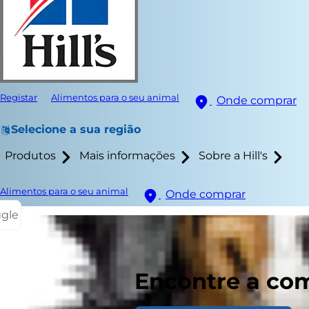
Registar
Alimentos para o seu animal
Onde comprar
Selecione a sua região
Produtos
Mais informações
Sobre a Hill's
Alimentos para o seu animal
Onde comprar
ggle
Tal como os
Encontre a com
realizado pe
cães com pes