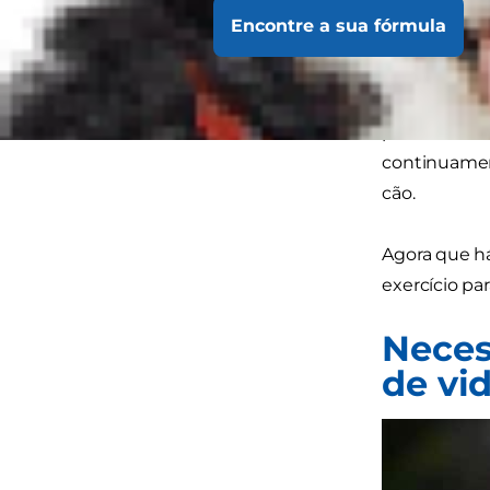
de vida. É p
Encontre a sua fórmula
também uma 
Exercitar o
probabilidad
continuament
cão.
Agora que há
exercício par
Neces
de vi