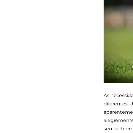
As necessid
diferentes.
aparentement
alegremente 
seu cachorro