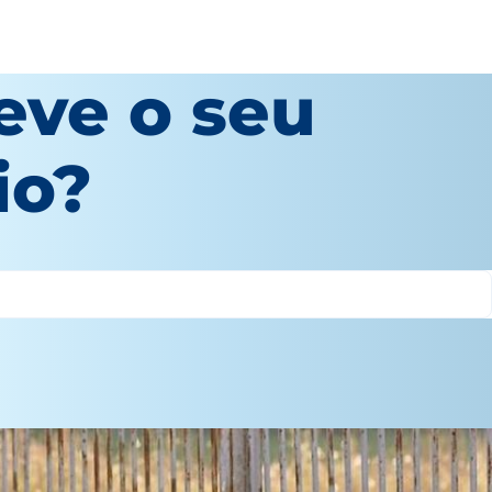
eve o seu
io?