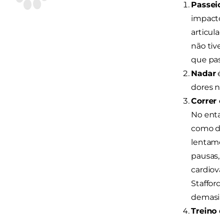
Passeio
impact
articul
não tiv
que pas
Nadar
é
dores n
Correr
No enta
como do
lentame
pausas,
cardiov
Staffor
demasi
Treino 