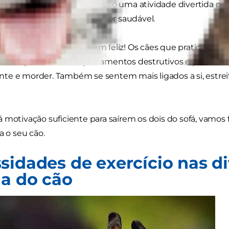
or isso que o exercício não é só uma atividade divertida pa
necessidade para o manter saudável.
 seu cão também o mantém feliz! Os cães que praticam e
e de apresentar comportamentos destrutivos e para chama
e e morder. Também se sentem mais ligados a si, estreita
 motivação suficiente para saírem os dois do sofá, vamos f
a o seu cão.
sidades de exercício nas di
da do cão