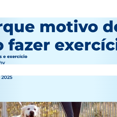
rque motivo d
 fazer exercíc
s e exercício
hy
, 2025