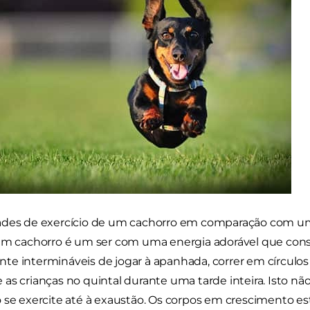
ades de exercício de um cachorro em comparação com um
 Um cachorro é um ser com uma energia adorável que cons
e intermináveis de jogar à apanhada, correr em círculos
as crianças no quintal durante uma tarde inteira. Isto não
 se exercite até à exaustão. Os corpos em crescimento est