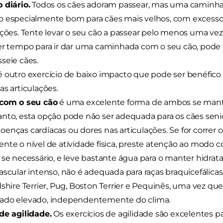
 diário.
Todos os cães adoram passear, mas uma caminhad
o especialmente bom para cães mais velhos, com excesso
ações. Tente levar o seu cão a passear pelo menos uma vez
er tempo para ir dar uma caminhada com o seu cão, pode 
seie cães.
 outro exercício de baixo impacto que pode ser benéfico 
as articulações.
 com o seu cão
é uma excelente forma de ambos se mante
nto, esta opção pode não ser adequada para os cães sen
enças cardíacas ou dores nas articulações. Se for corre
nte o nível de atividade física, preste atenção ao modo co
 se necessário, e leve bastante água para o manter hidrat
ascular intenso, não é adequada para raças braquicefálica
dshire Terrier, Pug, Boston Terrier e Pequinês, uma vez q
ado elevado, independentemente do clima.
de agilidade.
Os exercícios de agilidade são excelentes p