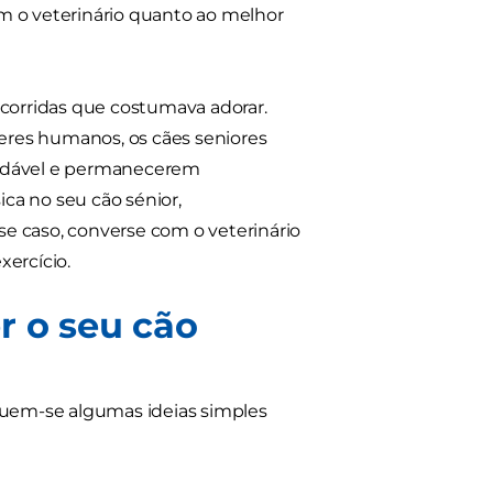
m o veterinário quanto ao melhor
 corridas que costumava adorar.
seres humanos, os cães seniores
audável e permanecerem
ca no seu cão sénior,
sse caso, converse com o veterinário
xercício.
r o seu cão
eguem-se algumas ideias simples