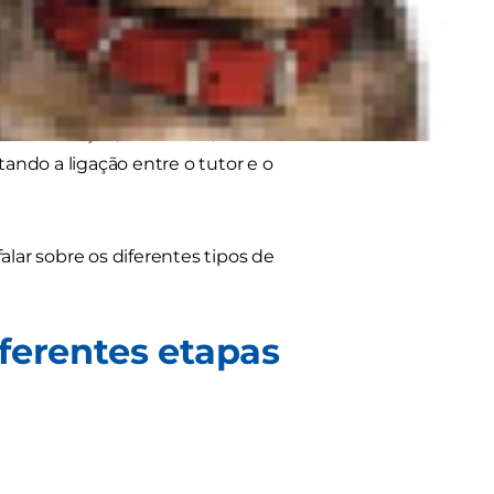
ra o seu melhor amigo, o exercício é
xercício regularmente têm menor
r a atenção, como roer, ladrar
ndo a ligação entre o tutor e o
alar sobre os diferentes tipos de
ferentes etapas