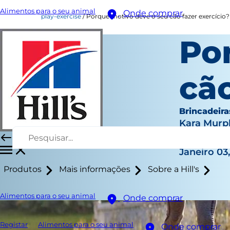
Alimentos para o seu animal
Onde comprar
play-exercise
Porque motivo deve o seu cão fazer exercício?
Po
cão
Brincadeira
Kara Murp
|
Janeiro 03
Produtos
Mais informações
Sobre a Hill's
Alimentos para o seu animal
Onde comprar
Registar
Alimentos para o seu animal
Onde comprar