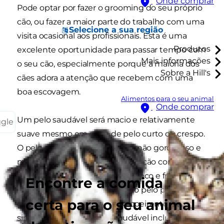
Onde comprar
Pode optar por fazer o grooming do seu próprio
cão, ou fazer a maior parte do trabalho com uma
Selecione a sua região
visita ocasional aos profissionais. Esta é uma
Produtos
excelente oportunidade para passar tempo com
Mais informações
o seu cão, especialmente porque a maioria dos
Sobre a Hill's
cães adora a atenção que recebem com uma
boa escovagem.
Alimentos para o seu animal
Onde comprar
Um pelo saudável será macio e relativamente
ggle
suave mesmo em raças de pelo curto ou crespo.
O pelo deve ser brilhante, mas não gorduroso e
não deve ter um odor forte. Um cão com um
pelo pouco saudável terá pelo seco e frágil com
Encontre a comida
muita queda de pelo. O próprio pelo pode ser
certa para o seu animal
gorduroso ou ter um aspeto poeirento. Outros
sinais de um pelo pouco saudável incluem