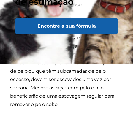
de estimação
peladas e um mau odor oleoso.
Escovar regularmente
Encontre a sua fórmula
A escovagem é a parte mais importante no
grooming de um cão. As raças com pelo longo
terão de ser escovadas duas vezes por semana,
enquanto os cães que têm tendência a perda
de pelo ou que têm subcamadas de pelo
espesso, devem ser escovados uma vez por
semana. Mesmo as raças com pelo curto
beneficiarão de uma escovagem regular para
remover o pelo solto.