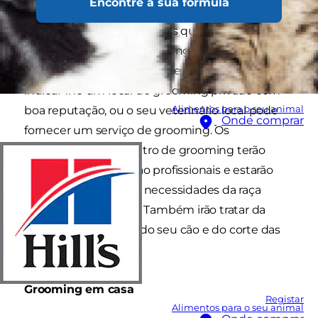
Encontre a sua fórmula
Pode encontrar vários locais que oferecem uma
série de serviços de grooming a preços justos.
Uma loja de animais local deve conseguir
indicar-lhe um local de grooming privado com
Alimentos para o seu animal
boa reputação, ou o seu veterinário local pode
Onde comprar
fornecer um serviço de grooming. Os
colaboradores no centro de grooming terão
devida formação, serão profissionais e estarão
familiarizados com as necessidades da raça
particular do seu cão. Também irão tratar da
limpeza dos ouvidos do seu cão e do corte das
suas unhas.
Grooming em casa
Registar
Alimentos para o seu animal