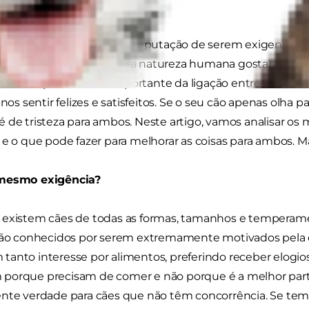
s, são os gatos que têm a reputação de serem exigentes
sitos com a comida. É da natureza humana gostar de ali
 é uma parte muito importante da ligação entre humanos 
-nos sentir felizes e satisfeitos. Se o seu cão apenas olha p
 de tristeza para ambos. Neste artigo, vamos analisar os 
 e o que pode fazer para melhorar as coisas para ambos. 
 mesmo exigência?
 existem cães de todas as formas, tamanhos e temperame
 são conhecidos por serem extremamente motivados pela
anto interesse por alimentos, preferindo receber elogios
porque precisam de comer e não porque é a melhor parte 
nte verdade para cães que não têm concorrência. Se tem 