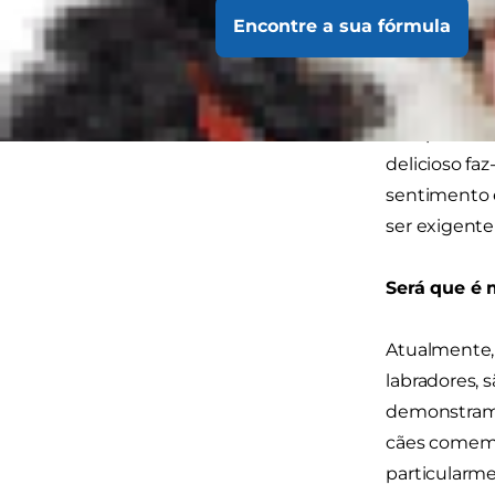
Encontre a sua fórmula
Muitas veze
podem esqui
companhia e
delicioso faz
sentimento é
ser exigente
Será que é
Atualmente,
labradores,
demonstram t
cães comem 
particularme