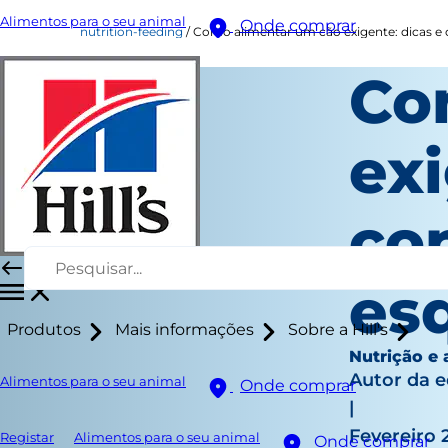
Alimentos para o seu animal
Onde comprar
nutrition-feeding
Como alimentar um cão exigente: dicas e 
Co
exi
co
esq
Produtos
Mais informações
Sobre a Hill's
Nutrição e
Autor da 
Alimentos para o seu animal
Onde comprar
|
Fevereiro 
Registar
Alimentos para o seu animal
Onde comprar