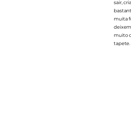
sair, c
bastant
muita f
deixem 
muito d
tapete.