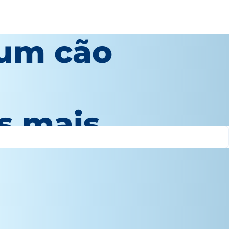
 um cão
s mais