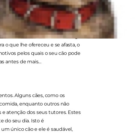
 a comer, mas os cães também
mentar os nossos animais de
e animais. Ver o cão a comer algo
ara o que lhe ofereceu e se afasta, o
motivos pelos quais o seu cão pode
Mas antes de mais…
ntos. Alguns cães, como os
 comida, enquanto outros não
 e atenção dos seus tutores. Estes
do seu dia. Isto é
um único cão e ele é saudável,