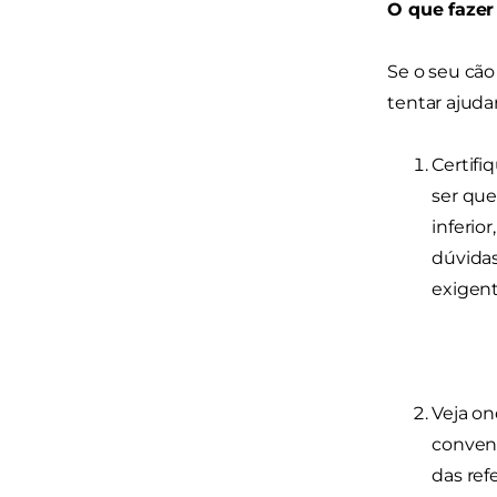
O que fazer
Se o seu cã
tentar ajuda
Certifi
ser qu
inferio
dúvidas
exigent
Veja on
conveni
das ref