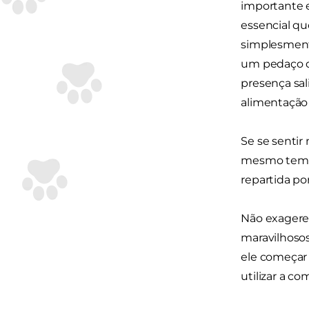
importante e
essencial qu
simplesment
um pedaço de
presença sa
alimentação 
Se se sentir
mesmo tempo.
repartida po
Não exagere
maravilhosos
ele começar 
utilizar a c