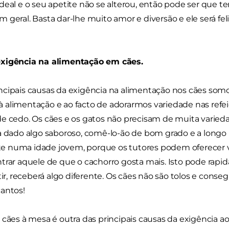
deal e o seu apetite não se alterou, então pode ser que
 geral. Basta dar-lhe muito amor e diversão e ele será fe
xigência na alimentação em cães.
cipais causas da exigência na alimentação nos cães som
alimentação e ao facto de adorarmos variedade nas refe
e cedo. Os cães e os gatos não precisam de muita varied
ja dado algo saboroso, comê-lo-ão de bom grado e a long
 numa idade jovem, porque os tutores podem oferecer vá
trar aquele de que o cachorro gosta mais. Isto pode rapi
stir, receberá algo diferente. Os cães não são tolos e con
antos!
 cães à mesa é outra das principais causas da exigência a