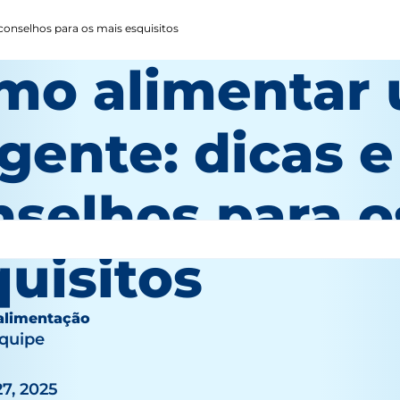
conselhos para os mais esquisitos
mo alimentar
gente: dicas e
nselhos para o
uisitos
 alimentação
equipe
27, 2025