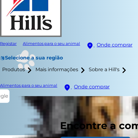
Registar
Alimentos para o seu animal
Onde comprar
Selecione a sua região
Produtos
Mais informações
Sobre a Hill's
Alimentos para o seu animal
Onde comprar
ggle
Encontre a com