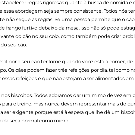
stabelecer regras rigorosas quanto à busca de comida e 
e essa abordagem seja sempre consistente. Todos nós te
e não segue as regras. Se uma pessoa permite que o cã
 frango furtivo debaixo da mesa, isso não só pode estraga
livante do cão no seu colo, como também pode criar prob
do seu cão.
 mal por o seu cão ter fome quando você está a comer, dê
 Os cães podem fazer três refeições por dia, tal como nó
r essas refeições e que não estejam a ser alimentados em
 nos biscoitos. Todos adoramos dar um mimo de vez em 
 para o treino, mas nunca devem representar mais do que 
a ser exigente porque está à espera que lhe dê um biscoit
omida seca normal como mimo.