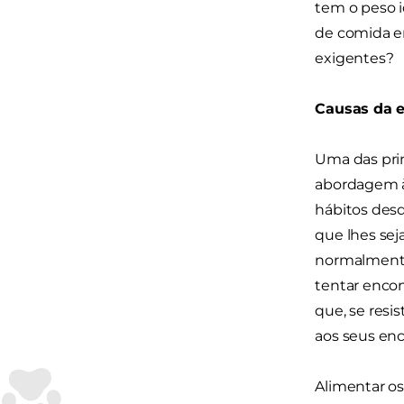
tem o peso i
de comida em
exigentes?
Causas da e
Uma das prin
abordagem à 
hábitos desd
que lhes se
normalmente
tentar encon
que, se resi
aos seus enc
Alimentar os