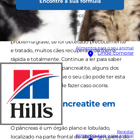
Encontre a sua fórmula
associada a episódios como cães a remexer no
lixo e a encontrar alimentos com um elevado
teor de gordura, como restos de gordura da
carne. Embora a pancreatite possa ser um
problema grave, se for detetado precocemente
Alimentos para o seu animal
e tratado, muitos cães recuperam de forma
Onde comprar
rápida e totalmente. Continue a ler para saber
mais sobre o que é a pancreatite, alguns dos
sinais que indicam que o seu cão pode ter esta
condição e o que pode fazer caso ocorra.
O que é a pancreatite em
cães?
O pâncreas é um órgão plano e lobulado,
Registar
Alimentos para o seu animal
localizado na parte frontal do abdómen, perto do