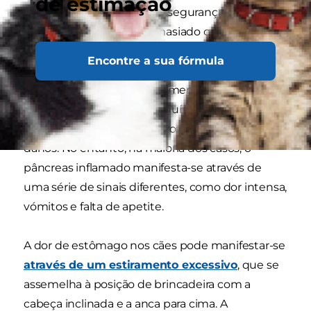
de estimação
em que estas medidas de segurança falham e as
enzimas são ativadas demasiado cedo,
essencialmente digerindo o próprio pâncreas e
Encontre a sua fórmula
causando inflamação. As enzimas digestivas
também podem, eventualmente, começar a
infiltrar-se na corrente sanguínea, onde podem
ser transportadas para outros órgãos e causar
danos. No entanto, na maioria dos casos, o
pâncreas inflamado manifesta-se através de
uma série de sinais diferentes, como dor intensa,
vómitos e falta de apetite.
A dor de estômago nos cães pode manifestar-se
através de um estiramento excessivo
, que se
assemelha à posição de brincadeira com a
cabeça inclinada e a anca para cima. A