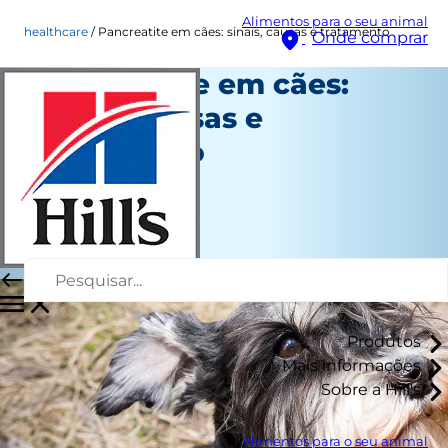
Alimentos para o seu animal
healthcare
Pancreatite em cães: sinais, causas e tratamento
Onde comprar
Pancreatite em cães:
sinais, causas e
tratamento
Saúde
Dra. Laci Schaible
|
Novembro 18, 2024
Produtos
Mais informações
Sobre a Hill's
Alimentos para o seu animal