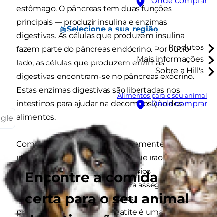
Onde comprar
estômago. O pâncreas tem duas funções
principais — produzir insulina e enzimas
Selecione a sua região
digestivas. As células que produzem insulina
Produtos
fazem parte do pâncreas endócrino. Por outro
Mais informações
lado, as células que produzem enzimas
Sobre a Hill's
digestivas encontram-se no pâncreas exócrino.
Estas enzimas digestivas são libertadas nos
Alimentos para o seu animal
intestinos para ajudar na decomposição dos
Onde comprar
alimentos.
ggle
Como estas enzimas são relativamente
indiscriminadas em relação ao que irão
decompor, o pâncreas possui vários
Encontre a comida
mecanismos de segurança para assegurar que
certa para o seu animal
estas enzimas não são ativadas
prematuramente. A pancreatite é uma doença