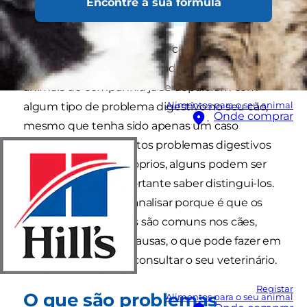
Encontre a sua fórmula
Os problemas gástricos em cães são bastante
comuns, e praticamente todos os tutores de
animais de companhia já se depararam com
Alimentos para o seu animal
algum tipo de problema digestivo no seu cão,
Onde comprar
mesmo que tenha sido apenas um caso
pontual. Embora muitos problemas digestivos
se resolvam por si próprios, alguns podem ser
mais graves, e é importante saber distingui-los.
Neste artigo, vamos analisar porque é que os
problemas digestivos são comuns nos cães,
quais podem ser as causas, o que pode fazer em
casa e quando deve consultar o seu veterinário.
Registar
O que são problemas
Alimentos para o seu animal