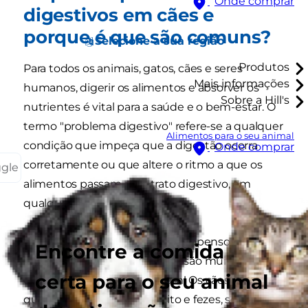
Onde comprar
digestivos em cães e
porque é que são comuns?
Selecione a sua região
Produtos
Para todos os animais, gatos, cães e seres
Mais informações
humanos, digerir os alimentos e absorver os
Sobre a Hill's
nutrientes é vital para a saúde e o bem-estar. O
termo "problema digestivo" refere-se a qualquer
Alimentos para o seu animal
condição que impeça que a digestão ocorra
Onde comprar
corretamente ou que altere o ritmo a que os
ggle
alimentos passam pelo trato digestivo, em
qualquer direção!.
Os cães são particularmente propensos a
Encontre a comida
problemas digestivos porque são muito bons a
certa para o seu animal
comer coisas que não deviam! Os cães comem
quase tudo, incluindo vómito e fezes, sejam elas