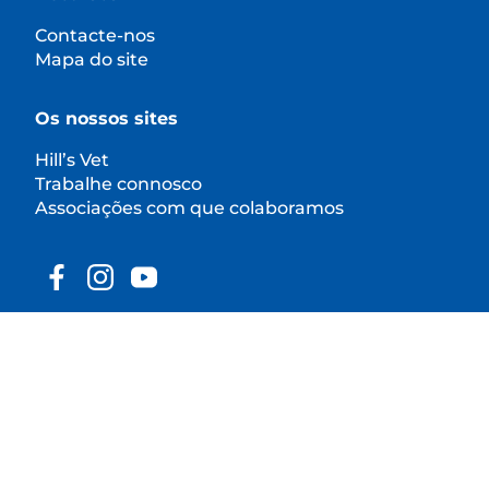
Contacte-nos
Mapa do site
Os nossos sites
Hill’s Vet
Trabalhe connosco
Associações com que colaboramos
© 2025 Hill's Pet Nutrition, Inc.
Exceto indicação específica em contrário, a
utilização do símbolo de marca comercial "™" neste