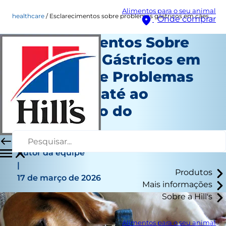
Alimentos para o seu animal
healthcare
Esclarecimentos sobre problemas gástricos em cães: Desde problemas digestivos até ao diagnóstico do veterinário
Onde comprar
Esclarecimentos Sobre
Problemas Gástricos em
Cães: Desde Problemas
Digestivos até ao
Diagnóstico do
Veterinário
Healthcare
Autor da equipe
|
Produtos
17 de março de 2026
Mais informações
Sobre a Hill's
Alimentos para o seu animal