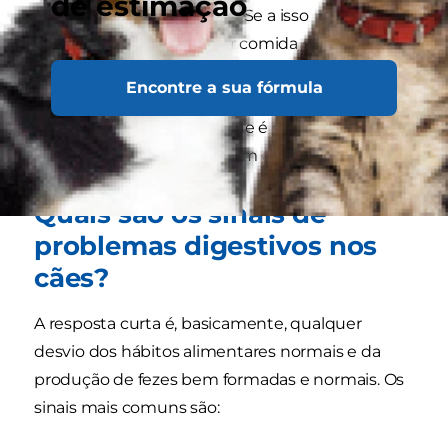
de estimação
suas ou de outros animais. Se a isso
acrescentarmos qualquer comida que os cães
possam roubar de bancadas de cozinha,
Encontre a sua fórmula
caixotes do lixo, mesas de café desprotegidas e
crianças, percebe-se porque é que, por vezes, o
seu estômago pode ficar em alvoroço.
Quais são os sinais de
problemas digestivos nos
cães?
A resposta curta é, basicamente, qualquer
desvio dos hábitos alimentares normais e da
produção de fezes bem formadas e normais. Os
sinais mais comuns são: