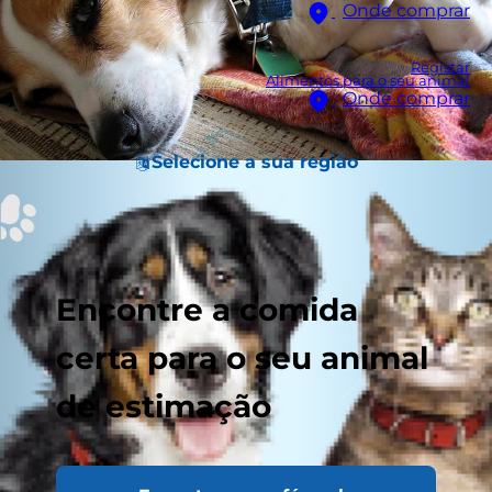
Onde comprar
Registar
Alimentos para o seu animal
Onde comprar
Selecione a sua região
Encontre a comida
certa para o seu animal
de estimação