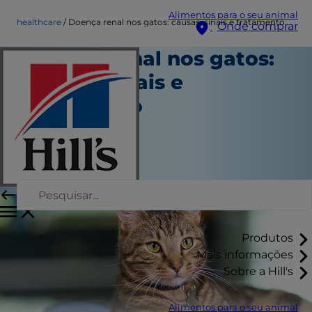
Alimentos para o seu animal
healthcare
Doença renal nos gatos: causas, sinais e tratamento
Onde comprar
Doença renal nos gatos:
causas, sinais e
tratamento
Saúde
Autor da equipe
|
Agosto 01, 2024
Produtos
Mais informações
Sobre a Hill's
Alimentos para o seu animal