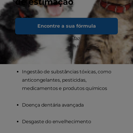
de estimação
Tumores
Encontre a sua fórmula
Obstruções, como cálculos renais ou
tampões uretrais, que fazem com que a
pressão urinária aumente e a urina volte
aos rins
Ingestão de substâncias tóxicas, como
anticongelantes, pesticidas,
medicamentos e produtos químicos
Doença dentária avançada
Desgaste do envelhecimento