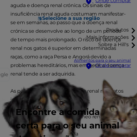
Onde comprar
aguda e doença renal crónica. Os sinais de
insuficiência renal aguda costumam manifestar-
Selecione a sua região
se em semanas, ao passo que a doença renal
Produtos
crónica se desenvolve ao longo de um período
Mais informações
de tempo mais prolongado. O risco de doença
Sobre a Hill's
renal nos gatos é superior em determinadas
raças, como a raça Persa e Angorá devido a
Alimentos para o seu animal
problemas hereditários, mas em geral, a doença
Onde comprar
renal tende a ser adquirida.
ggle
As potenciais causas de doença renal nos gatos
incluem:
Encontre a comida
Redução do fluxo sanguíneo renal
certa para o seu animal
Pressão arterial elevada