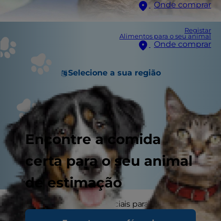
Onde comprar
Registar
Alimentos para o seu animal
Onde comprar
Selecione a sua região
Encontre a comida
certa para o seu animal
de estimação
Os rins do gato são essenciais para a
manutenção da saúde. Entre as suas muitas