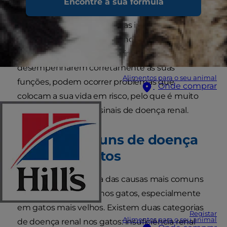
Encontre a sua fórmula
funções, os rins ajudam a controlar a pressão
arterial, produzem hormonas importantes,
enzimas e glóbulos vermelhos, e eliminam os
resíduos do sangue. Se os rins do seu gato não
desempenharem corretamente as suas
Alimentos para o seu animal
funções, podem ocorrer problemas que
Onde comprar
colocam a sua vida em risco, pelo que é muito
importante saber os sinais de doença renal.
Causas comuns de doença
renal nos gatos
A doença renal é uma das causas mais comuns
de diversas doenças nos gatos, especialmente
em gatos mais velhos. Existem duas categorias
Registar
Alimentos para o seu animal
de doença renal nos gatos: insuficiência renal