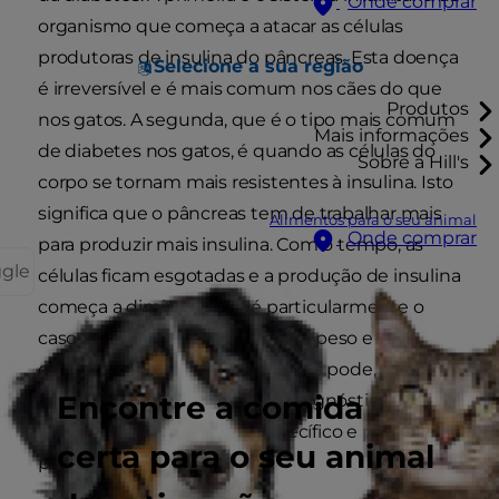
Onde comprar
organismo que começa a atacar as células
produtoras de insulina do pâncreas. Esta doença
Selecione a sua região
é irreversível e é mais comum nos cães do que
Produtos
nos gatos. A segunda, que é o tipo mais comum
Mais informações
de diabetes nos gatos, é quando as células do
Sobre a Hill's
corpo se tornam mais resistentes à insulina. Isto
significa que o pâncreas tem de trabalhar mais
Alimentos para o seu animal
Onde comprar
para produzir mais insulina. Com o tempo, as
ggle
células ficam esgotadas e a produção de insulina
começa a diminuir. Este é particularmente o
caso dos gatos com excesso de peso e
obesidade. Este tipo de diabetes pode, por
Encontre a comida
vezes, ser revertido com um diagnóstico
precoce, um tratamento específico e perda de
certa para o seu animal
peso.