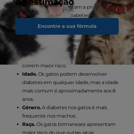
de estimação
Outros fatores que aumentam a probabilidade
do seu gato desenvolver diabetes incluem:
Encontre a sua fórmula
Condição corporal.
Os gatos com excesso
de peso têm uma probabilidade muito
superior de desenvolverem diabetes. Os
gatos extremamente obesos são os que
correm maior risco.
Idade.
Os gatos podem desenvolver
diabetes em qualquer idade, mas a idade
mais comum é aproximadamente aos 8
anos.
Género.
A diabetes nos gatos é mais
frequente nos machos.
Raça.
Os gatos birmaneses apresentam
maior risco do que outras raças.