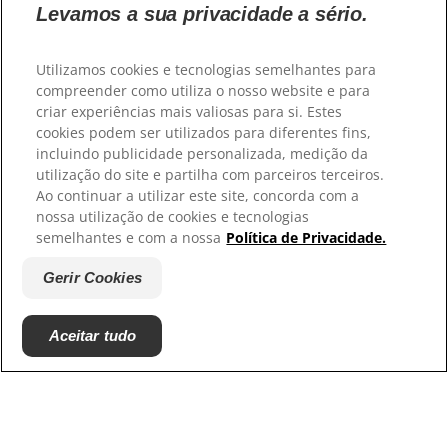
Levamos a sua privacidade a sério.
Selecione a sua região
Utilizamos cookies e tecnologias semelhantes para
compreender como utiliza o nosso website e para
Recursos
criar experiências mais valiosas para si. Estes
cookies podem ser utilizados para diferentes fins,
Contacte-nos
incluindo publicidade personalizada, medição da
Mapa do site
utilização do site e partilha com parceiros terceiros.
Ao continuar a utilizar este site, concorda com a
Os nossos sites
nossa utilização de cookies e tecnologias
semelhantes e com a nossa
Política de Privacidade.
Hill’s Vet
Trabalhe connosco
Gerir Cookies
Associações com que colaboramos
Aceitar tudo