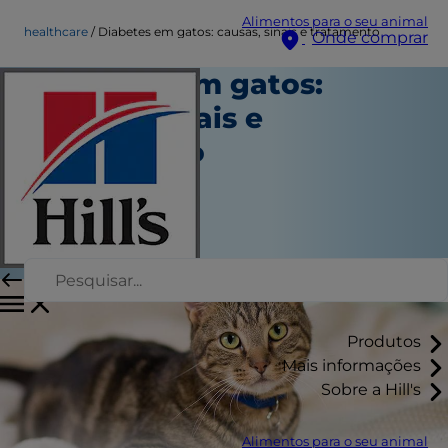
Alimentos para o seu animal
healthcare
Diabetes em gatos: causas, sinais e tratamento
Onde comprar
Diabetes em gatos:
causas, sinais e
tratamento
Saúde
Autor da equipe
|
Outubro 10, 2024
Produtos
Mais informações
Sobre a Hill's
Alimentos para o seu animal