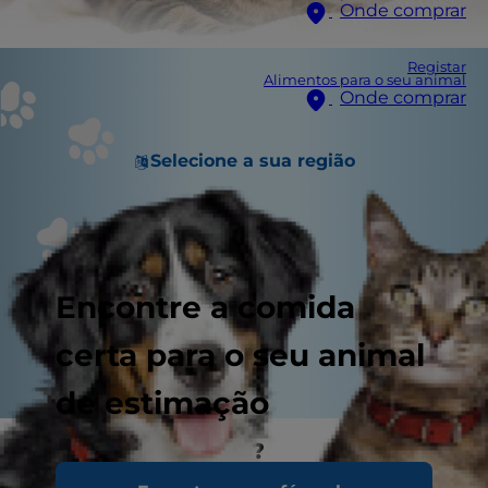
Onde comprar
Registar
Alimentos para o seu animal
Onde comprar
Selecione a sua região
Encontre a comida
certa para o seu animal
de estimação
O que é a diabetes?