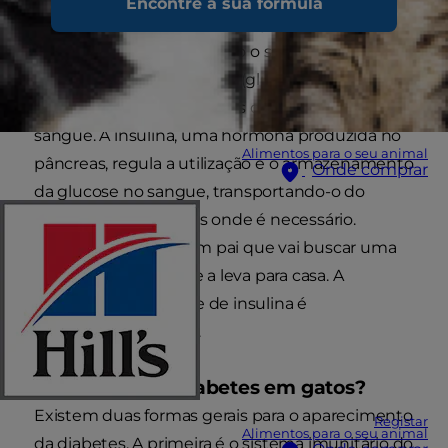
Encontre a sua fórmula
A diabetes (diabetes mellitus) é uma doença
que se desenvolve quando o seu gato não
consegue utilizar o açúcar (glucose) de forma
eficaz ou controlar os níveis de açúcar no
sangue. A insulina, uma hormona produzida no
Alimentos para o seu animal
pâncreas, regula a utilização e o armazenamento
Onde comprar
da glucose no sangue, transportando-o do
sangue para as células onde é necessário.
Imagine isto como um pai que vai buscar uma
criança ao infantário e a leva para casa. A
produção insuficiente de insulina é
potencialmente fatal.
O que causa a diabetes em gatos?
Existem duas formas gerais para o aparecimento
Registar
Alimentos para o seu animal
da diabetes. A primeira é o sistema imunitário do